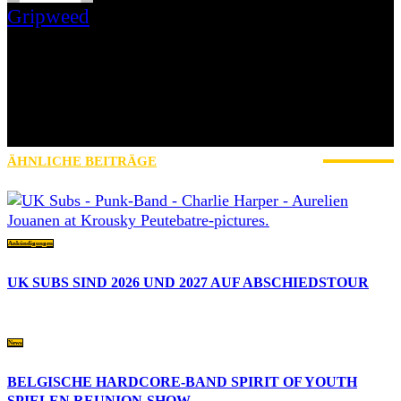
Gripweed
Gripweed ist Wikipedianer mit Leib und Seele und das, was man
gemeinhin als Musiknerd bezeichnet. Musikalisch ist er in vielen
Genres beheimatet, wobei er das Exotische und Unbekannte den
Stars und Sternchen vorzieht. Eine Weile bloggte er auch auf
blogspot.de und war Schreiberling des leider eingestellten
saarländischen Webzines Iamhavoc. nach dessen Einstellung
wechselte er mit Max zu AWAY FROM LIFE.
ÄHNLICHE BEITRÄGE
MEHR VOM AUTOR
Ankündigungen
UK SUBS SIND 2026 UND 2027 AUF ABSCHIEDSTOUR
News
BELGISCHE HARDCORE-BAND SPIRIT OF YOUTH
SPIELEN REUNION-SHOW