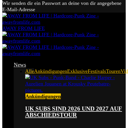
Wir senden dir ein Passwort an deine von dir angegebene
E-Mail-Adresse
AWAY FROM LIFE
News
Alle
Ankündigungen
Exklusive
Festivals
Touren
Vid
Ankündigungen
UK SUBS SIND 2026 UND 2027 AUF
ABSCHIEDSTOUR