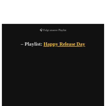
schönsten Dinge im Leben – die Musik!
🎧 Folgt unserer Playlist
– Playlist:
Happy Release Day