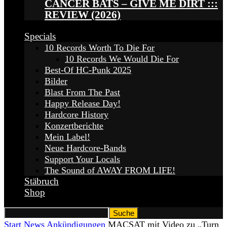
CANCER BATS – GIVE ME DIRT :::
REVIEW (2026)
Specials
10 Records Worth To Die For
10 Records We Would Die For
Best-Of HC-Punk 2025
Bilder
Blast From The Past
Happy Release Day!
Hardcore History
Konzertberichte
Mein Label!
Neue Hardcore-Bands
Support Your Locals
The Sound of AWAY FROM LIFE!
Stäbruch
Shop
Start
News
Ankündigungen
MACSAT mit Video zu „Turn