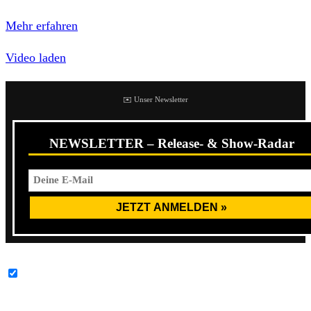
Datenschutzerklärung von YouTube.
Mehr erfahren
Video laden
✉️ Unser Newsletter
NEWSLETTER – Release- & Show-Radar
YouTube-Inhalte immer entsperren
Ein Gute-Laune-Mitsing-Song über und für eine der