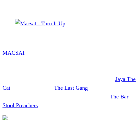
Macsat - Turn It Up
MACSAT
haben mit
Turn It Up
den Titelsong zu ihrem am
8. September 2023 über Ring Of Fire erscheinenden
Album veröffentlicht. Gleich drei Gäste sind auf dem Song
zu hören. Gastvocals gibt es von Geoff Lagadec (
Jaya The
Cat
) und
Brenna Red (
The Last Gang
, nicht im Video zu
sehen) sowie ein Gitarrensolo von Karl Smith (
The Bar
Stool Preachers
).
Mit dem Laden des Videos akzeptierst du die