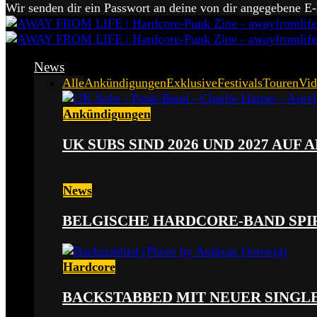
Wir senden dir ein Passwort an deine von dir angegebene E
News
Alle
Ankündigungen
Exklusive
Festivals
Touren
Vid
Ankündigungen
UK SUBS SIND 2026 UND 2027 AUF
News
BELGISCHE HARDCORE-BAND SPI
Hardcore
BACKSTABBED MIT NEUER SINGLE