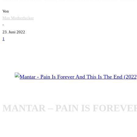
Von
Max Motherfucker
-
23. Juni 2022
1
Mantar - Pain Is Forever And This Is The End (2022)
MANTAR – PAIN IS FOREVER 
Mantar
steigen bei ihrem neuen Album direkt mit voller W
Hang ‚em Low (So The Rats Can Get ‚em)
war die erste Sin