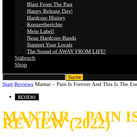
Blast From The Past
Happy Release Day!
Hardcore History
Konzertberichte
Mein Label!
Neue Hardcore-Bands
Support Your Locals
The Sound of AWAY FROM LIFE!
Stäbruch
Shop
Start
Reviews
Mantar – Pain Is Forever And This Is The End
REVIEWS
MANTAR – PAIN IS
REVIEW (2022)
Mantar sind keine Band, die man in eine Schublade stecken