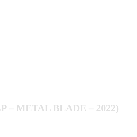
P – METAL BLADE – 2022)
n Firlefanz daher, er schlägt direkt vom ersten Ton an zu!
umschweift einen mit einer Düsternis. Der Refrain ist zu