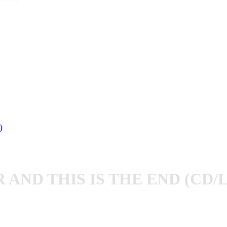
AND THIS IS THE END (CD/L
ucht ein. Der Opener,
Egoisto
, kommt ohne Intro oder sonstige
gle der Platte und ist mein persönliches Highlight. Der Song 