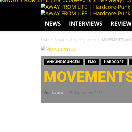
NEWS
INTERVIEWS
REVIEW
Start
News
Ankündigungen
MOVEMENTS im Ok
ANKÜNDIGUNGEN
EMO
HARDCORE
MOVEMENTS 
Von
Laura
-
25. September 2018