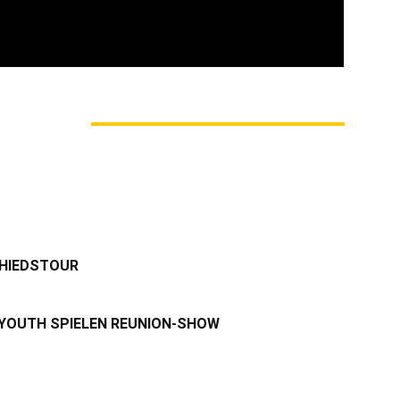
komme aus NRW und seit 2017 bin ich jetzt schon für
m Liebsten fotografiere ich Shows.
M AUTOR
CHIEDSTOUR
 YOUTH SPIELEN REUNION-SHOW