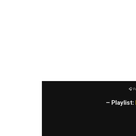
üblichen Screamings und Shoutings. 
Veröffentlichungen der Band Ähnlich
Amoré. Auch das Publikum beginnt d
„Nineteen“ streben auf Spotify der 
zu.
Movements
gelten inzwischen al
aufkommenden Emo-Welle. Und sie s
verbinde jeden Ton mit einer Emotio
das Ganze schon live zu erleben, 
einen verdienten Nachschlag im Her
🎧 F
– Playlist: