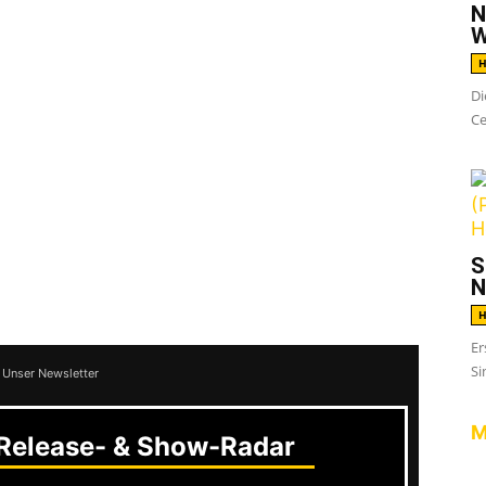
uartett im Oktober 2018 live in
N
W
H
Di
um und Trier.
Ce
Stuttgart
e in Bochum
S
N
d
Muskets
.
H
Er
Si
 Unser Newsletter
M
elease- & Show-Radar