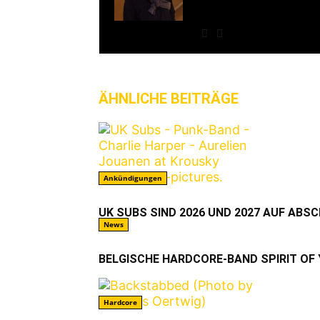
Hey, ich bin Laura. Ich 
AWAY FROM LIFE aktiv. A
ÄHNLICHE BEITRÄGE
MEHR VO
Ankündigungen
UK SUBS SIND 2026 UND 2027 AUF ABS
News
BELGISCHE HARDCORE-BAND SPIRIT OF
Hardcore