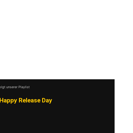
Kritiker sehen auf den ersten beiden
keiten zu Title Fight, La Dispute und Touché
as Quartett zu mögen, Songs wie „Kept“ und
1 Million-Streams-Grenze
s einer der wichtigsten Vertreter der neu
ind eine Band, der man nachsagt, sie
n. Auf der ersten Tour durch Deutschland war
jetzt bekommen die neu dazugewonnenen Fans
bst 2018.
olgt unserer Playlist
Happy Release Day