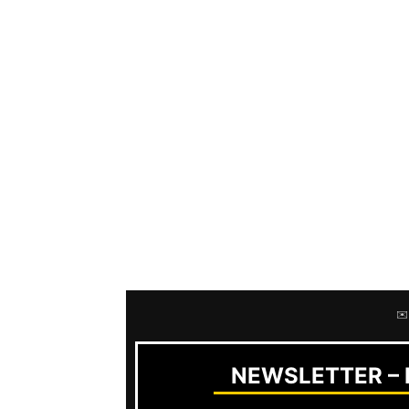
Das Kalifornisches Post-Hardcore-Q
Deutschland zu sehen!
Drei Club-Shows in Stuttgart, Boch
Mittwoch, 17.10. im Keller Klub in 
Donnerstag, 18.10. in der Rotund
Sonntag, 21.10. im Exhaus in Trier
Special Guests sind
I The Mighty
un
✉️
NEWSLETTER – R