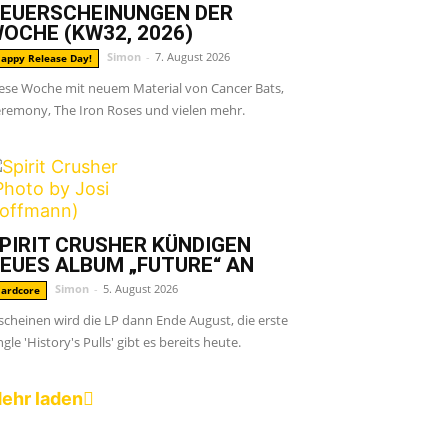
EUERSCHEINUNGEN DER
OCHE (KW32, 2026)
Simon
-
7. August 2026
appy Release Day!
ese Woche mit neuem Material von Cancer Bats,
remony, The Iron Roses und vielen mehr.
PIRIT CRUSHER KÜNDIGEN
EUES ALBUM „FUTURE“ AN
Simon
-
5. August 2026
ardcore
scheinen wird die LP dann Ende August, die erste
ngle 'History's Pulls' gibt es bereits heute.
ehr laden