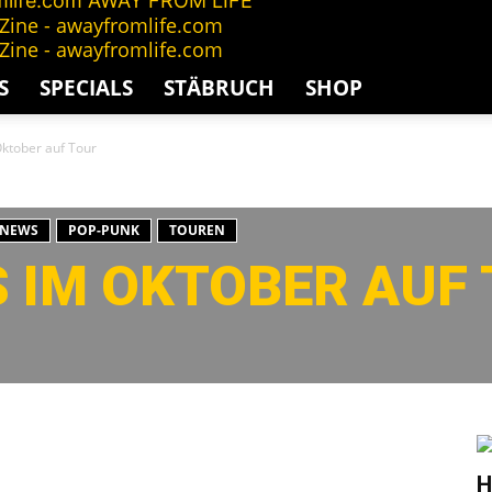
AWAY FROM LIFE
S
SPECIALS
STÄBRUCH
SHOP
tober auf Tour
NEWS
POP-PUNK
TOUREN
IM OKTOBER AUF
G
H