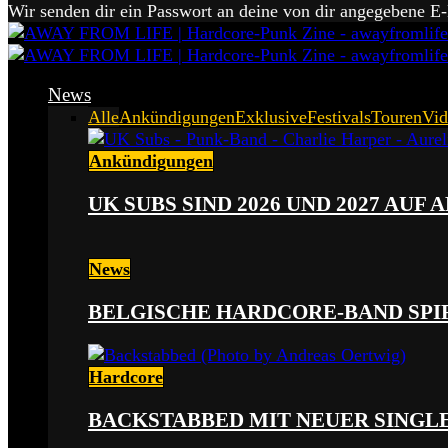
Wir senden dir ein Passwort an deine von dir angegebene E
News
Alle
Ankündigungen
Exklusive
Festivals
Touren
Vid
Ankündigungen
UK SUBS SIND 2026 UND 2027 AUF
News
BELGISCHE HARDCORE-BAND SPI
Hardcore
BACKSTABBED MIT NEUER SINGLE