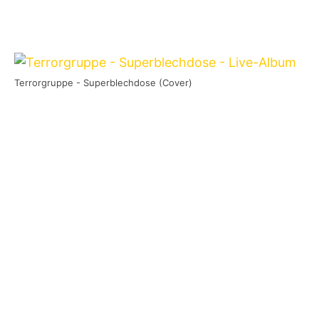
Terrorgruppe - Superblechdose (Cover)
T
errorgruppe
– die Band meiner
Jugend! Die
Blechdose
war wohl
sicher nicht nur für mich meine Punk-
Bibel, die vor der Schule im Bus und in der
Pause auf dem Pausehof im Walkman rauf und
runter lief, um sie dann am Nachmittag im
heimischen Jugendzentrum auf alten,
kratzenden Boxen zu hören. Songs wie
Ich bin
ein Punk
,
Opa
oder
Mein Skateboard
prägten
so nicht nur meine Jugend, sondern auch mein
darauffolgendes Dasein.