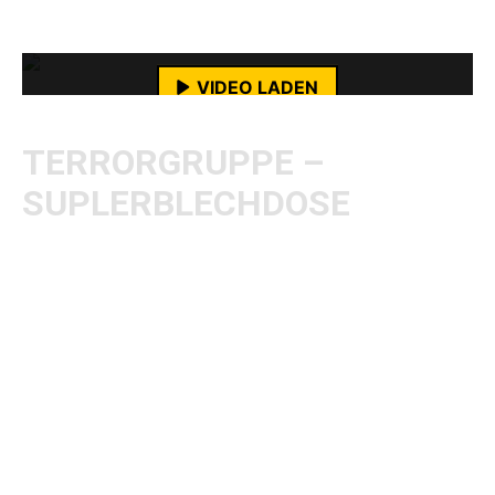
Kaufempfehlung!
Datenschutzerklärung von YouTube.
Mehr erfahren
VIDEO LADEN
YouTube-Inhalte immer entsperren
TERRORGRUPPE –
SUPLERBLECHDOSE
Superkonferenzschaltung
Immer besser
Rumhängen
Schmetterling
Arbeit sein muss bleibt
Allein gegen Alle