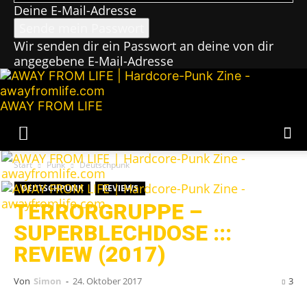
Deine E-Mail-Adresse
Wir senden dir ein Passwort an deine von dir
angegebene E-Mail-Adresse
AWAY FROM LIFE
Start
Punk
Deutschpunk
DEUTSCHPUNK
REVIEWS
TERRORGRUPPE –
SUPERBLECHDOSE :::
REVIEW (2017)
Von
Simon
-
24. Oktober 2017
3