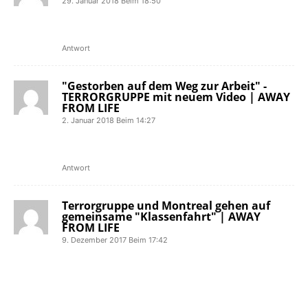
29. Januar 2018 Beim 18:50
[…] Zur Erinnerung: Unser Review zur
Dose findet ihr HIER! […]
Antwort
"Gestorben auf dem Weg zur Arbeit" -
TERRORGRUPPE mit neuem Video | AWAY
FROM LIFE
2. Januar 2018 Beim 14:27
[…] Review zur Superblechdose findet
ihr […]
Antwort
Terrorgruppe und Montreal gehen auf
gemeinsame "Klassenfahrt" | AWAY
FROM LIFE
9. Dezember 2017 Beim 17:42
[…] veröffentlichte erst in diesem Jahr
ihr neues Live-Album Superblechdose.
Auch Montreal legte 2017 mit
Schackilacki ein neues Album […]