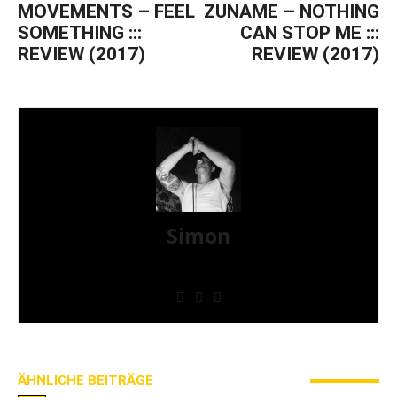
MOVEMENTS – FEEL
ZUNAME – NOTHING
SOMETHING :::
CAN STOP ME :::
REVIEW (2017)
REVIEW (2017)
Simon
» Thin Ice » Das Gelbe vom Oi! » Stäbruch Fest »
Gimme Some Action Shows
ÄHNLICHE BEITRÄGE
MEHR VOM AUTOR