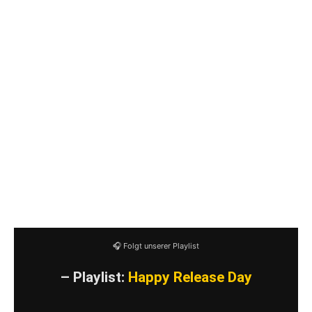
Der Maximilian
Keiner hilft euch
Die Gesellschaft ist schuld, daß ich so bin
Tante Gerda
Opa
Schöner Strand
Weitergehen
Wir müssen raus
🎧 Folgt unserer Playlist
– Playlist:
Happy Release Day