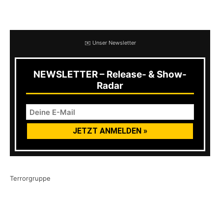
2002 sehr hoch angesetzt wurde.
✉️ Unser Newsletter
NEWSLETTER – Release- & Show-
Radar
Terrorgruppe
Eins vorneweg. Die Blechdose ist unantastbar.
Da kommt wirklich nichts ran. Mit der