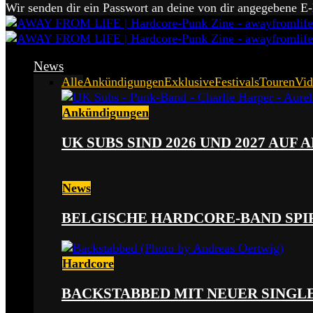
Wir senden dir ein Passwort an deine von dir angegebene E
News
Alle
Ankündigungen
Exklusive
Festivals
Touren
Vid
Ankündigungen
UK SUBS SIND 2026 UND 2027 AUF
News
BELGISCHE HARDCORE-BAND SPI
Hardcore
BACKSTABBED MIT NEUER SINGLE