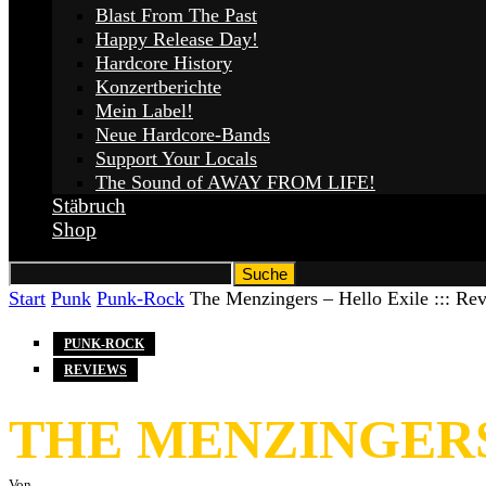
Blast From The Past
Happy Release Day!
Hardcore History
Konzertberichte
Mein Label!
Neue Hardcore-Bands
Support Your Locals
The Sound of AWAY FROM LIFE!
Stäbruch
Shop
Start
Punk
Punk-Rock
The Menzingers – Hello Exile ::: Re
PUNK-ROCK
REVIEWS
THE MENZINGERS 
Von