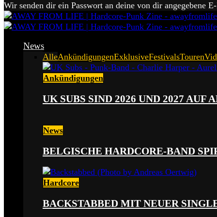
Wir senden dir ein Passwort an deine von dir angegebene E
News
Alle
Ankündigungen
Exklusive
Festivals
Touren
Vid
Ankündigungen
UK SUBS SIND 2026 UND 2027 AUF
News
BELGISCHE HARDCORE-BAND SPI
Hardcore
BACKSTABBED MIT NEUER SINGLE