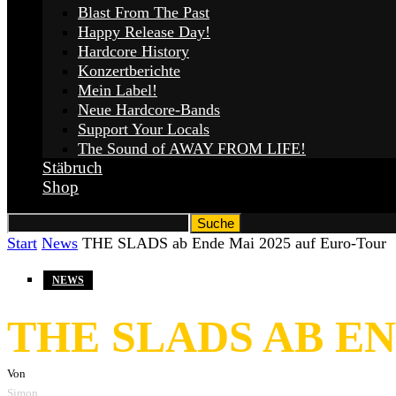
Blast From The Past
Happy Release Day!
Hardcore History
Konzertberichte
Mein Label!
Neue Hardcore-Bands
Support Your Locals
The Sound of AWAY FROM LIFE!
Stäbruch
Shop
Start
News
THE SLADS ab Ende Mai 2025 auf Euro-Tour
NEWS
THE SLADS AB EN
Von
Simon