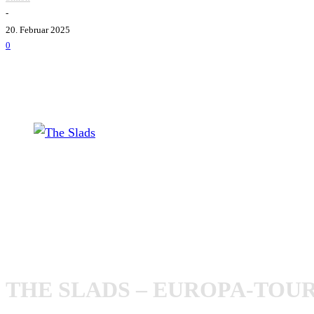
-
20. Februar 2025
0
The Slads
The Slads
, das Punk-Rock-Powerhouse aus Philadelphia, 
ausverkauft und wurden 2024 via
Contra Records
und
Oi!
Hier die Tour-Termine:
THE SLADS – EUROPA-TOUR