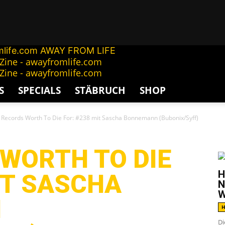
AWAY FROM LIFE
S
SPECIALS
STÄBRUCH
SHOP
 Records Worth To Die For: #238 mit Sascha Bonnemann (Bubonix/Syff)
G
 WORTH TO DIE
H
IT SASCHA
N
W
N
H
Di