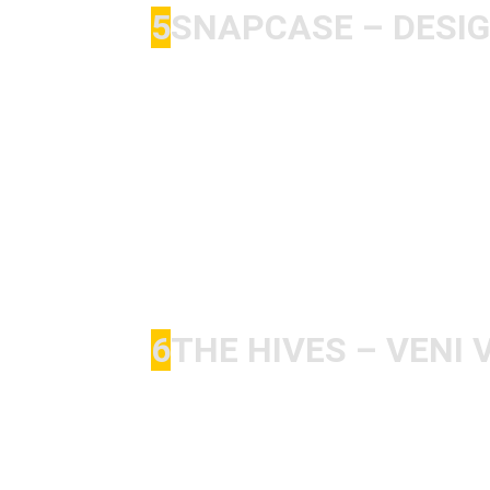
5
SNAPCASE – DESI
Ein wunderbares Album. Sound und So
„Bleeding Orange“ ist einer dieser 
ersten Ton um ca. 25 Jahre verjüngen
die Gefühle, Stimmungen und Gedank
lassen. Snapcase waren bei mir auch
nicht nur die Standards runtergesp
auftauchen, die die strenge Szenepol
ich sehr erfrischend und der zeitlos
6
THE HIVES – VENI V
Das war das erste, was ich von The H
hatte ich irgendwie verpasst. Nicht 
gab danach kein Konzert, keine Part
denen lief. Ich fand es ganz schön fr