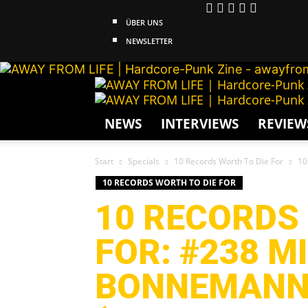
ÜBER UNS
NEWSLETTER
NEWS
INTERVIEWS
REVIEW
Start
Specials
10 Records Worth To Die For
10
10 RECORDS WORTH TO DIE FOR
10 RECORDS
FOR: #238 M
BONNEMAN