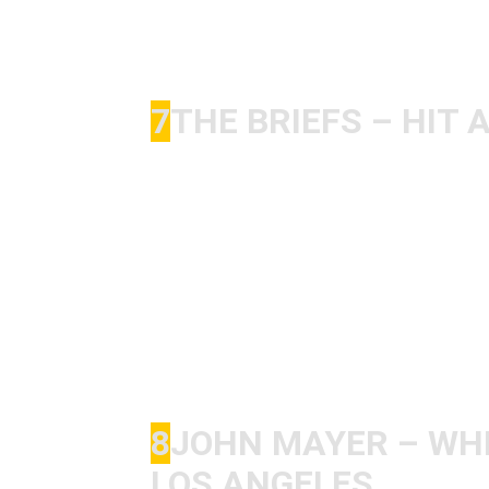
einen fetten Sound hingezaubert hab
sehr gut für meine Ohren funktionier
7
THE BRIEFS – HIT 
Sehr „leichtes“ Album. Irgendwie war
irgendwas haben die dann doch in fa
hat. Wäre mir auch unmöglich einen s
Selbst Tonartwechsel wie bspw. bei 
nicht peinlich. „Hit After Hit“ ist dah
End-70er Britpunk in (damals) frisc
und auch zusammen mit ihnen gespielt
Favs sind: Poor and Weird, Rotten Lo
8
JOHN MAYER – WHER
LOS ANGELES.