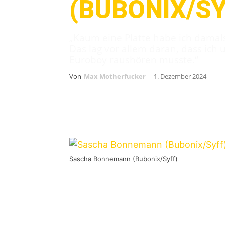
(BUBONIX/SY
„Kaum eine Platte habe ich damals
Das lag vor allem daran, dass ich
Euroboy raushören musste.“
Von
Max Motherfucker
-
1. Dezember 2024
Sascha Bonnemann (Bubonix/Syff)
Heute haben wir Sascha zu Gast bei
Gitarre bei den alten Hasen der Sze
frischen
Syff
.