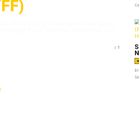
FF)
Ce
 so oft hoch und runter gehört wie diese.
 unbedingt 1 zu 1 jeden einzelnen Ton von
S
1
N
H
Er
Si
10 Records Worth To Die For
. Sascha spielt
ne von
Bubonix
und meist auch bei den recht