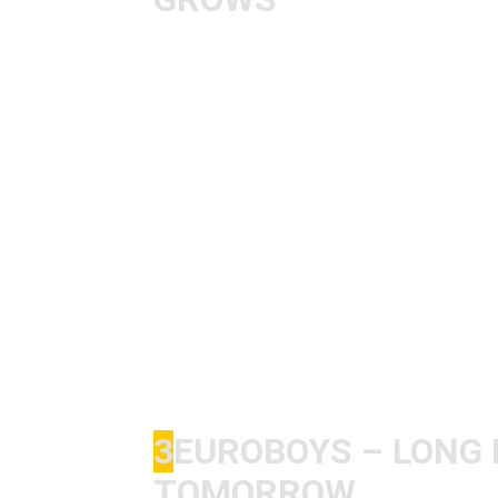
Mein Einstieg in Punk und Co. kam 
ein paar Jahre älter und tief in de
bin ich sehr früh mit der ersten Ha
für mich als 15-jährigen schon ne kl
vorher noch nicht gehört – und wies
man wenigstens EIN Wort seiner Text
wirklich viele viele Jahre lang extr
immer der Drummer, an dem ich all
Geschmack konnten da nur sehr weni
Ironie fand ich damals grandios. So
ein Konzert von Hammerhead und Ba
hingefahren. Brachiales Album!
3
EUROBOYS – LONG D
TOMORROW