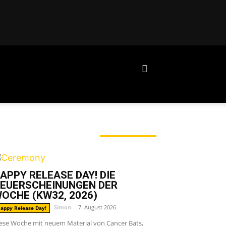
ERADE ANGESAGT
APPY RELEASE DAY! DIE
EUERSCHEINUNGEN DER
OCHE (KW32, 2026)
Simon
-
7. August 2026
appy Release Day!
ese Woche mit neuem Material von Cancer Bats,