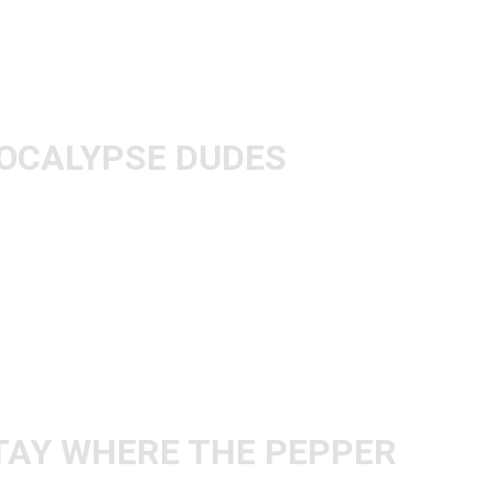
rm zu machen und auch live das Publikum zu
Gitarrenstil und musikalischer Idendität
OCALYPSE DUDES
 oft hoch und runter gehört wie diese. Das
ngt 1 zu 1 jeden einzelnen Ton von Euroboy
twas härteren, Platten hatte ich auch schon
len“ Songs wie Get it on fand ich aber
duzierte Songs, die trotzdem eine
en haben. „Prince of the Rodeo“ ist
en Songs ever. Absoluter Hit.
AY WHERE THE PEPPER