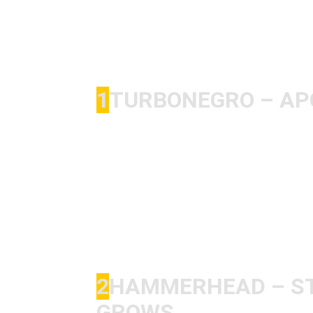
Beide Bands wissen es so richtig Lä
begeistern!
Jetzt zu den Platten die zu Saschas 
beigetragen haben. Viel Spaß damit!
1
TURBONEGRO – AP
Kaum eine Platte habe ich damals so
lag vor allem daran, dass ich unbedi
raushören musste. Die vorherigen, e
geliebt – den Wechsel zu „kommerziel
irgendwie auch cool. Extrem gut pro
sympathische Portion Rotz beibehalt
vermutlich einer meiner meistgehört
2
HAMMERHEAD – ST
GROWS