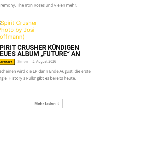
remony, The Iron Roses und vielen mehr.
PIRIT CRUSHER KÜNDIGEN
EUES ALBUM „FUTURE“ AN
Simon
-
5. August 2026
ardcore
scheinen wird die LP dann Ende August, die erste
ngle 'History's Pulls' gibt es bereits heute.
Mehr laden