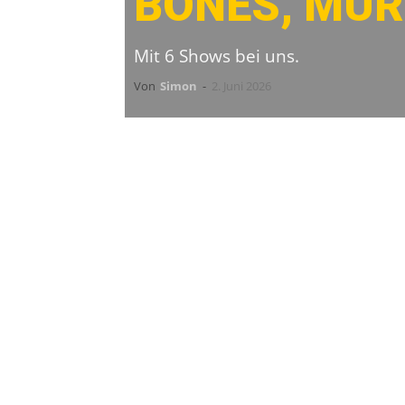
BONES, MUR
Mit 6 Shows bei uns.
Von
Simon
-
2. Juni 2026
Vom 23. Oktober bis 1. November ro
Tour
durch die Clubs. Begleitet we
Drowns
und
The Teflon Dons
. Ein 
könnte!
Mit Hamburg, Essen, Winterthur, Sch
sechs Termine im deutschsprachigen
im Überblick: