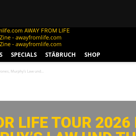
AWAY FROM LIFE
S
SPECIALS
STÄBRUCH
SHOP
Bones, Murphy’s Law und...
R LIFE TOUR 2026