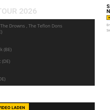
S
TOUR 2026
N
H
Er
 The Drowns , The Teflon Dons
Si
E)
k (BE)
 (DE)
DE)
rst du die Datenschutzerklärung von YouTube.
ehr erfahren
VIDEO LADEN