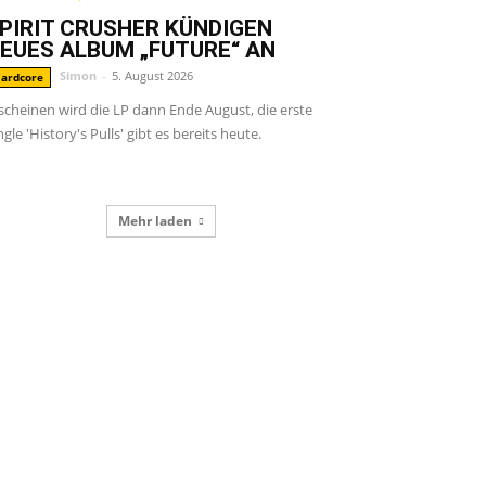
PIRIT CRUSHER KÜNDIGEN
EUES ALBUM „FUTURE“ AN
Simon
-
5. August 2026
ardcore
scheinen wird die LP dann Ende August, die erste
ngle 'History's Pulls' gibt es bereits heute.
Mehr laden