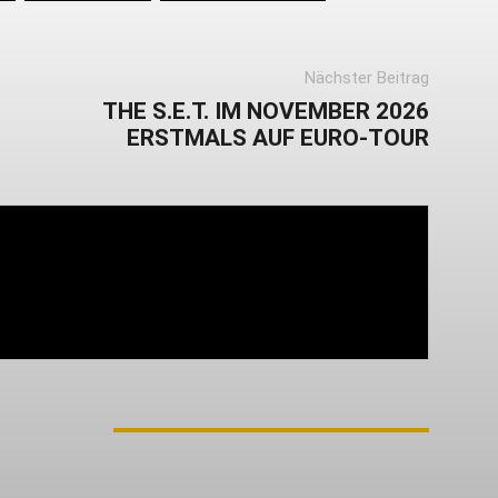
Nächster Beitrag
THE S.E.T. IM NOVEMBER 2026
ERSTMALS AUF EURO-TOUR
vom Oi! » Stäbruch Fest » Gimme Some Action
M AUTOR