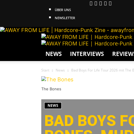
ÜBER UNS
NEWSLETTER
NEWS
INTERVIEWS
REVIEW
Start
News
Bad Boys For Life Tour 2026 mit The 
The Bones
NEWS
BAD BOYS FO