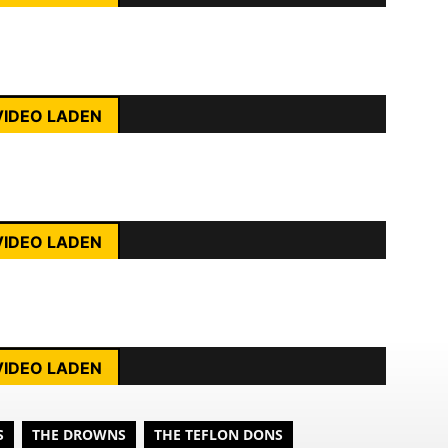
nhalte immer entsperren
rst du die Datenschutzerklärung von YouTube.
ehr erfahren
VIDEO LADEN
nhalte immer entsperren
rst du die Datenschutzerklärung von YouTube.
ehr erfahren
VIDEO LADEN
nhalte immer entsperren
rst du die Datenschutzerklärung von YouTube.
ehr erfahren
VIDEO LADEN
nhalte immer entsperren
S
THE DROWNS
THE TEFLON DONS