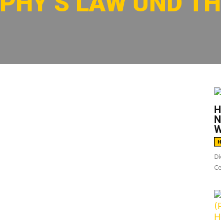
PHY’S LAW UND T
G
H
llen
The Bones
mit ihrer
Bad Boys For Life
N
W
rden die Schweden von
Murphy’s Law
,
The
H
Line-up, das kaum besser zusammenpassen
Di
Ce
weinfurt, Wien und Berlin stehen gleich
 Raum auf dem Tourplan. Hier sind alle Dates