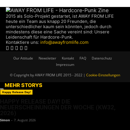
2015 als Solo-Projekt gestartet, ist AWAY FROM LIFE
heute ein Team aus knapp 20 Freunden, die
unterschiedlicher kaum sein könnten, jedoch durch
mindestens diese eine Sache vereint sind: Unsere
Leidenschaft für Hardcore-Punk.
Kontaktiere uns:
info@awayfromlife.com
Our Attitude
Newsletter
Kontakt
FAQ
Datenschutz
Impressum
© Copyright by AWAY FROM LIFE 2015 - 2022 |
Cookie-Einstellungen
MEHR STORYS
Happy Release Day!
HAPPY RELEASE DAY! DIE
NEUERSCHEINUNGEN DER WOCHE (KW32,
2026)
Simon
-
7. August 2026