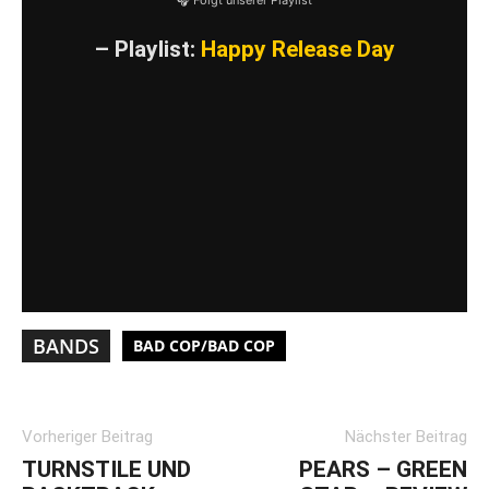
🎧 Folgt unserer Playlist
– Playlist:
Happy Release Day
BANDS
BAD COP/BAD COP
Vorheriger Beitrag
Nächster Beitrag
TURNSTILE UND
PEARS – GREEN