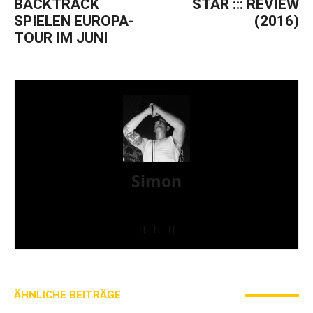
BACKTRACK
STAR ::: REVIEW
SPIELEN EUROPA-
(2016)
TOUR IM JUNI
Simon
» Thin Ice » Das Gelbe vom Oi! » Stäbruch Fest »
Gimme Some Action Shows
ÄHNLICHE BEITRÄGE
MEHR VOM AUTOR