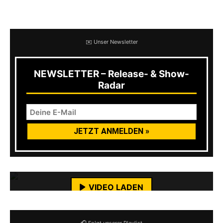
Chords.
✉️ Unser Newsletter
NEWSLETTER – Release- & Show-
Radar
Mit dem Laden des Videos akzeptierst du die
Datenschutzerklärung von YouTube.
Mehr erfahren
VIDEO LADEN
YouTube-Inhalte immer entsperren