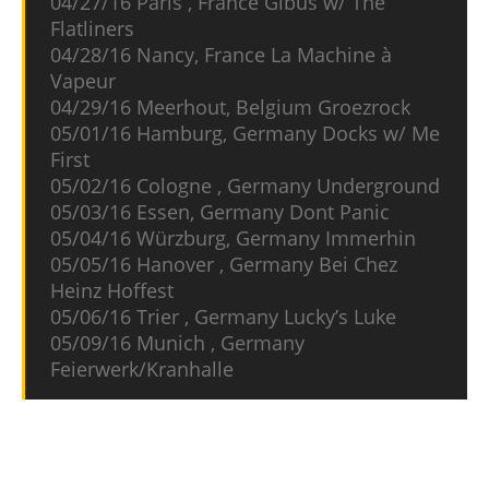
04/27/16 Paris , France Gibus w/ The
Flatliners
04/28/16 Nancy, France La Machine à
Vapeur
04/29/16 Meerhout, Belgium Groezrock
05/01/16 Hamburg, Germany Docks w/ Me
First
05/02/16 Cologne , Germany Underground
05/03/16 Essen, Germany Dont Panic
05/04/16 Würzburg, Germany Immerhin
05/05/16 Hanover , Germany Bei Chez
Heinz Hoffest
05/06/16 Trier , Germany Lucky’s Luke
05/09/16 Munich , Germany
Feierwerk/Kranhalle
Bad Cop/Bad Cop veröffentlichten im Juni 2015
ihr neues Album
Not Sorry
auf Fat Wreck