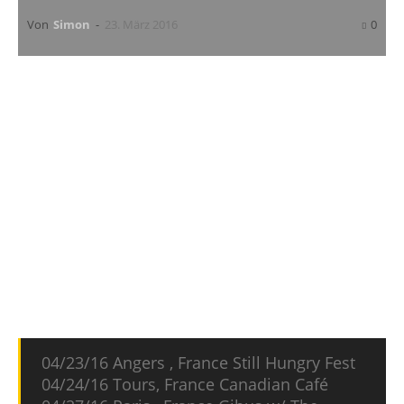
Von
Simon
-
23. März 2016
0
Bad Cop/Bad Cop
werden im April und Mai 2016
auf Europa Tour gehen. Für die Frauen-Pop-
Punk-Band aus Los Angeles stehen dabei unter
anderem Shows in Frankreich, Belgien und in
Deutschland auf dem Programm.
Hier die Dates:
04/23/16 Angers , France Still Hungry Fest
04/24/16 Tours, France Canadian Café