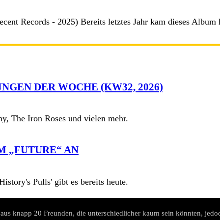
cent Records - 2025) Bereits letztes Jahr kam dieses Album he
NGEN DER WOCHE (KW32, 2026)
y, The Iron Roses und vielen mehr.
M „FUTURE“ AN
story's Pulls' gibt es bereits heute.
aus knapp 20 Freunden, die unterschiedlicher kaum sein könnten, jedoc