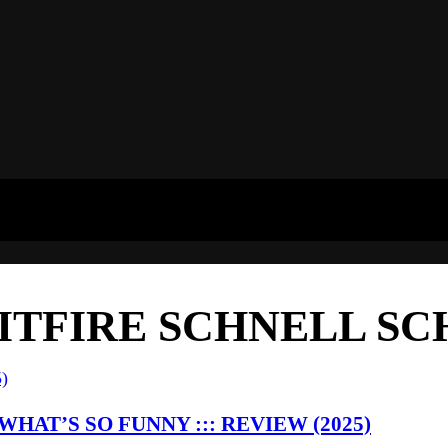
ITFIRE SCHNELL S
HAT’S SO FUNNY ::: REVIEW (2025)