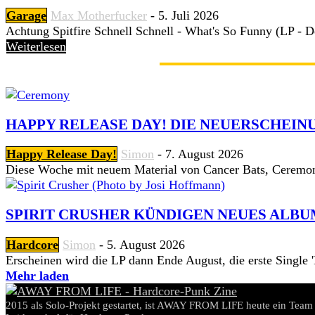
Garage
Max Motherfucker
-
5. Juli 2026
Achtung Spitfire Schnell Schnell - What's So Funny (LP - De
Weiterlesen
GERADE ANGESAGT
HAPPY RELEASE DAY! DIE NEUERSCHEINU
Happy Release Day!
Simon
-
7. August 2026
Diese Woche mit neuem Material von Cancer Bats, Ceremon
SPIRIT CRUSHER KÜNDIGEN NEUES ALBU
Hardcore
Simon
-
5. August 2026
Erscheinen wird die LP dann Ende August, die erste Single 'Hi
Mehr laden
2015 als Solo-Projekt gestartet, ist AWAY FROM LIFE heute ein Team 