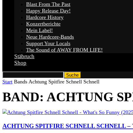
Blast From The Past
Happy Release Day!
Hardcore History
Konzertberichte
Mein Label!
Neue Hardcore-Bands
Support Your Locals
The Sound of AWAY FROM LIFE!
Stäbruch
Shop
Start
Bands
Achtung Spitfire Schnell Schnell
BAND: ACHTUNG SP
ACHTUNG SPITFIRE SCHNELL SCHNELL – W