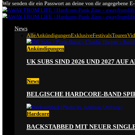
Wir senden dir ein Passwort an deine von dir angegebene E
News
Alle
Ankündigungen
Exklusive
Festivals
Touren
Vid
Ankündigungen
UK SUBS SIND 2026 UND 2027 AUF
News
BELGISCHE HARDCORE-BAND SPI
Hardcore
BACKSTABBED MIT NEUER SINGLE