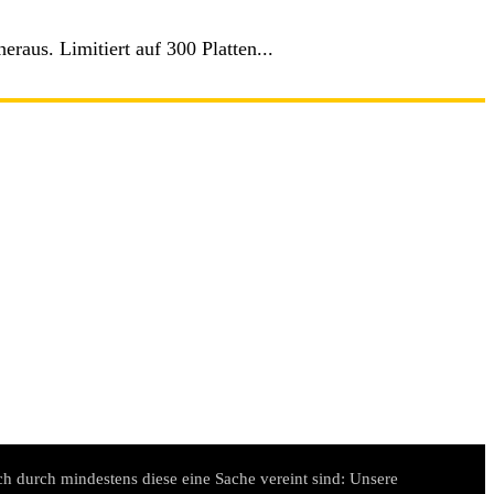
raus. Limitiert auf 300 Platten...
h durch mindestens diese eine Sache vereint sind: Unsere