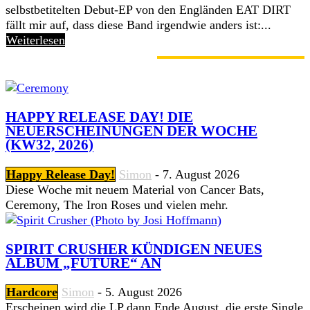
selbstbetitelten Debut-EP von den Engländen EAT DIRT
fällt mir auf, dass diese Band irgendwie anders ist:...
Weiterlesen
GERADE ANGESAGT
HAPPY RELEASE DAY! DIE
NEUERSCHEINUNGEN DER WOCHE
(KW32, 2026)
Happy Release Day!
Simon
-
7. August 2026
Diese Woche mit neuem Material von Cancer Bats,
Ceremony, The Iron Roses und vielen mehr.
SPIRIT CRUSHER KÜNDIGEN NEUES
ALBUM „FUTURE“ AN
Hardcore
Simon
-
5. August 2026
Erscheinen wird die LP dann Ende August, die erste Single