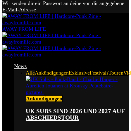
Wir senden dir ein Passwort an deine von dir angegebene
E-Mail-Adresse
AWAY FROM LIFE
News
Alle
Ankündigungen
Exklusive
Festivals
Touren
Vid
Ankündigungen
UK SUBS SIND 2026 UND 2027 AUF
ABSCHIEDSTOUR