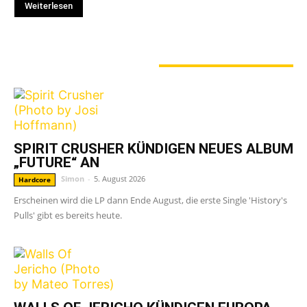
Weiterlesen
GERADE ANGESAGT
SPIRIT CRUSHER KÜNDIGEN NEUES ALBUM
„FUTURE“ AN
Simon
-
5. August 2026
Hardcore
Erscheinen wird die LP dann Ende August, die erste Single 'History's
Pulls' gibt es bereits heute.