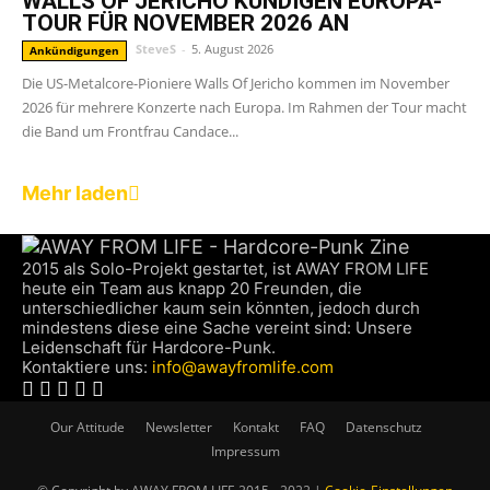
WALLS OF JERICHO KÜNDIGEN EUROPA-
TOUR FÜR NOVEMBER 2026 AN
SteveS
-
5. August 2026
Ankündigungen
Die US-Metalcore-Pioniere Walls Of Jericho kommen im November
2026 für mehrere Konzerte nach Europa. Im Rahmen der Tour macht
die Band um Frontfrau Candace...
Mehr laden
2015 als Solo-Projekt gestartet, ist AWAY FROM LIFE
heute ein Team aus knapp 20 Freunden, die
unterschiedlicher kaum sein könnten, jedoch durch
mindestens diese eine Sache vereint sind: Unsere
Leidenschaft für Hardcore-Punk.
Kontaktiere uns:
info@awayfromlife.com
Our Attitude
Newsletter
Kontakt
FAQ
Datenschutz
Impressum