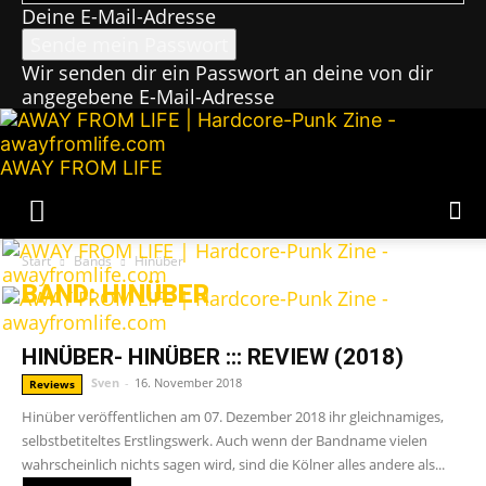
Deine E-Mail-Adresse
Wir senden dir ein Passwort an deine von dir
angegebene E-Mail-Adresse
AWAY FROM LIFE
Start
Bands
Hinüber
BAND: HINÜBER
HINÜBER- HINÜBER ::: REVIEW (2018)
Sven
-
16. November 2018
Reviews
Hinüber veröffentlichen am 07. Dezember 2018 ihr gleichnamiges,
selbstbetiteltes Erstlingswerk. Auch wenn der Bandname vielen
wahrscheinlich nichts sagen wird, sind die Kölner alles andere als...