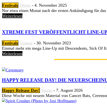
Festivals
Oliver
-
4. November 2025
Nur etwa einen Monat nach der ersten Ankündigung für das Va
Weiterlesen
XTREME FEST VERÖFFENTLICHT LINE-UP 
Festivals
Gunnar
-
30. November 2023
Einmal mehr ein mega Line-Up mit Descendents, Sick Of It
Weiterlesen
GERADE ANGESAGT
HAPPY RELEASE DAY! DIE NEUERSCHEINU
Happy Release Day!
Simon
-
7. August 2026
Diese Woche mit neuem Material von Cancer Bats, Ceremon