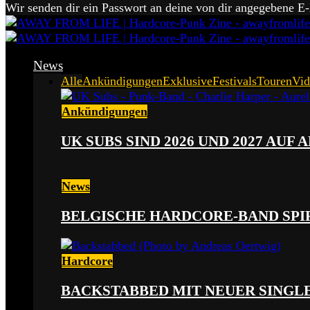
Wir senden dir ein Passwort an deine von dir angegebene E
News
Alle
Ankündigungen
Exklusive
Festivals
Touren
Vid
Ankündigungen
UK SUBS SIND 2026 UND 2027 AUF
News
BELGISCHE HARDCORE-BAND SPI
Hardcore
BACKSTABBED MIT NEUER SINGLE