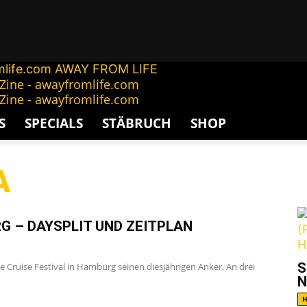
AWAY FROM LIFE
S
SPECIALS
STÄBRUCH
SHOP
A
G
G – DAYSPLIT UND ZEITPLAN
S
 Cruise Festival in Hamburg seinen diesjährigen Anker. An drei
N
H