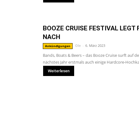
BOOZE CRUISE FESTIVAL LEGT 
NACH
Ole
-
6. März 2023
Ankündigungen
Bands, Boats & Beers – das Booze Cruise surft auf 
nächstes Jahr erstmals auch einige Hardcore-Hochka
Weiterlesen