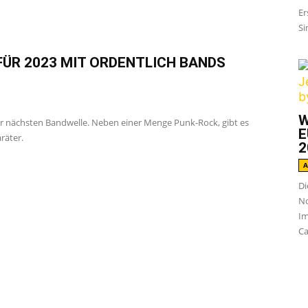
Er
Si
FÜR 2023 MIT ORDENTLICH BANDS
W
der nächsten Bandwelle. Neben einer Menge Punk-Rock, gibt es
E
räter.
2
A
Di
No
Im
Ca