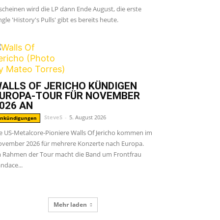
scheinen wird die LP dann Ende August, die erste
ngle 'History's Pulls' gibt es bereits heute.
ALLS OF JERICHO KÜNDIGEN
UROPA-TOUR FÜR NOVEMBER
026 AN
SteveS
-
5. August 2026
nkündigungen
e US-Metalcore-Pioniere Walls Of Jericho kommen im
vember 2026 für mehrere Konzerte nach Europa.
 Rahmen der Tour macht die Band um Frontfrau
ndace...
Mehr laden