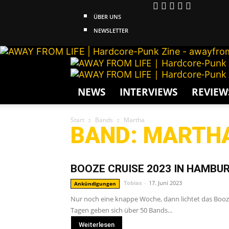
ÜBER UNS
NEWSLETTER
NEWS
INTERVIEWS
REVIEW
Start
Bands
Martha
BAND: MARTH
BOOZE CRUISE 2023 IN HAMBUR
Tobias
-
17. Juni 2023
Ankündigungen
Nur noch eine knappe Woche, dann lichtet das Booze
Tagen geben sich über 50 Bands...
Weiterlesen