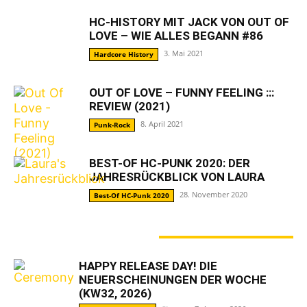
HC-HISTORY MIT JACK VON OUT OF
LOVE – WIE ALLES BEGANN #86
3. Mai 2021
Hardcore History
OUT OF LOVE – FUNNY FEELING :::
REVIEW (2021)
8. April 2021
Punk-Rock
BEST-OF HC-PUNK 2020: DER
JAHRESRÜCKBLICK VON LAURA
28. November 2020
Best-Of HC-Punk 2020
GERADE ANGESAGT
HAPPY RELEASE DAY! DIE
NEUERSCHEINUNGEN DER WOCHE
(KW32, 2026)