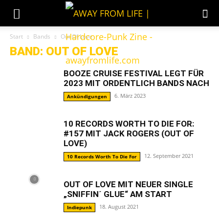
Start
Bands
Out Of Love
BAND: OUT OF LOVE
BOOZE CRUISE FESTIVAL LEGT FÜR
2023 MIT ORDENTLICH BANDS NACH
6. März 2023
Ankündigungen
10 RECORDS WORTH TO DIE FOR:
#157 MIT JACK ROGERS (OUT OF
LOVE)
12. September 2021
10 Records Worth To Die For
OUT OF LOVE MIT NEUER SINGLE
„SNIFFIN´ GLUE“ AM START
18. August 2021
Indiepunk