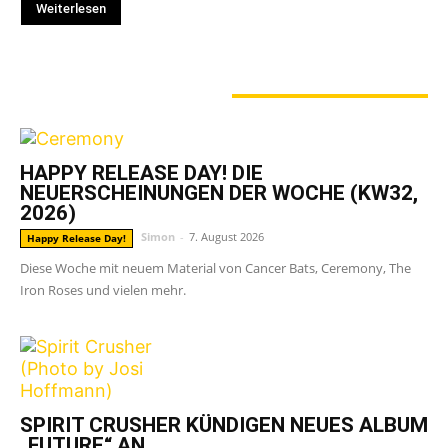
Weiterlesen
GERADE ANGESAGT
HAPPY RELEASE DAY! DIE
NEUERSCHEINUNGEN DER WOCHE (KW32,
2026)
Simon
-
7. August 2026
Happy Release Day!
Diese Woche mit neuem Material von Cancer Bats, Ceremony, The
Iron Roses und vielen mehr.
SPIRIT CRUSHER KÜNDIGEN NEUES ALBUM
„FUTURE“ AN