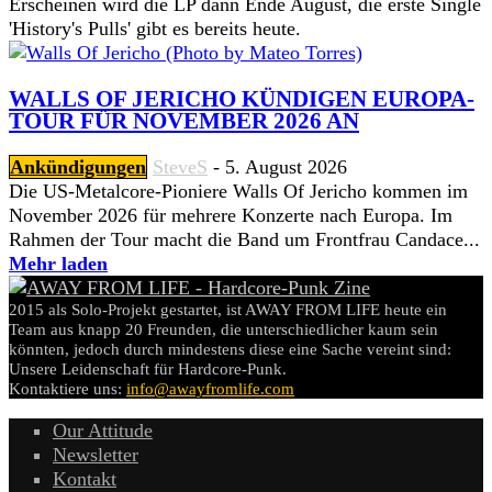
Erscheinen wird die LP dann Ende August, die erste Single
'History's Pulls' gibt es bereits heute.
WALLS OF JERICHO KÜNDIGEN EUROPA-
TOUR FÜR NOVEMBER 2026 AN
Ankündigungen
SteveS
-
5. August 2026
Die US-Metalcore-Pioniere Walls Of Jericho kommen im
November 2026 für mehrere Konzerte nach Europa. Im
Rahmen der Tour macht die Band um Frontfrau Candace...
Mehr laden
2015 als Solo-Projekt gestartet, ist AWAY FROM LIFE heute ein
Team aus knapp 20 Freunden, die unterschiedlicher kaum sein
könnten, jedoch durch mindestens diese eine Sache vereint sind:
Unsere Leidenschaft für Hardcore-Punk.
Kontaktiere uns:
info@awayfromlife.com
Our Attitude
Newsletter
Kontakt