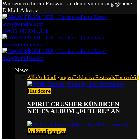
Wir senden dir ein Passwort an deine von dir angegebene
E-Mail-Adresse
AWAY FROM LIFE
News
Alle
Ankündigungen
Exklusive
Festivals
Touren
Vid
Hardcore
SPIRIT CRUSHER KÜNDIGEN
NEUES ALBUM „FUTURE“ AN
Ankündigungen