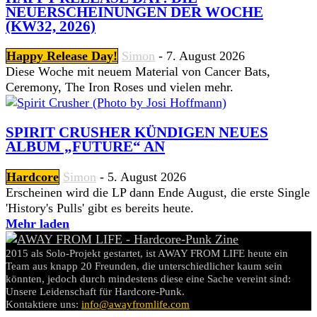
NEUERSCHEINUNGEN DER WOCHE
(KW32, 2026)
Happy Release Day!
Simon
-
7. August 2026
Diese Woche mit neuem Material von Cancer Bats,
Ceremony, The Iron Roses und vielen mehr.
SPIRIT CRUSHER KÜNDIGEN NEUES
ALBUM „FUTURE“ AN
Hardcore
Simon
-
5. August 2026
Erscheinen wird die LP dann Ende August, die erste Single
'History's Pulls' gibt es bereits heute.
Mehr laden
2015 als Solo-Projekt gestartet, ist AWAY FROM LIFE heute ein
Team aus knapp 20 Freunden, die unterschiedlicher kaum sein
könnten, jedoch durch mindestens diese eine Sache vereint sind:
Unsere Leidenschaft für Hardcore-Punk.
Kontaktiere uns:
info@awayfromlife.com