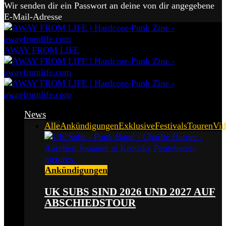
Wir senden dir ein Passwort an deine von dir angegebene
E-Mail-Adresse
AWAY FROM LIFE
News
Alle
Ankündigungen
Exklusive
Festivals
Touren
Vid
Ankündigungen
UK SUBS SIND 2026 UND 2027 AUF
ABSCHIEDSTOUR