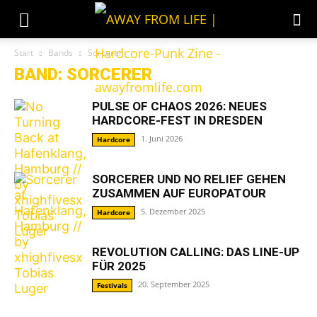
Start
Bands
Sorcerer
BAND: SORCERER
PULSE OF CHAOS 2026: NEUES
HARDCORE-FEST IN DRESDEN
1. Juni 2026
Hardcore
SORCERER UND NO RELIEF GEHEN
ZUSAMMEN AUF EUROPATOUR
5. Dezember 2025
Hardcore
REVOLUTION CALLING: DAS LINE-UP
FÜR 2025
20. September 2025
Festivals