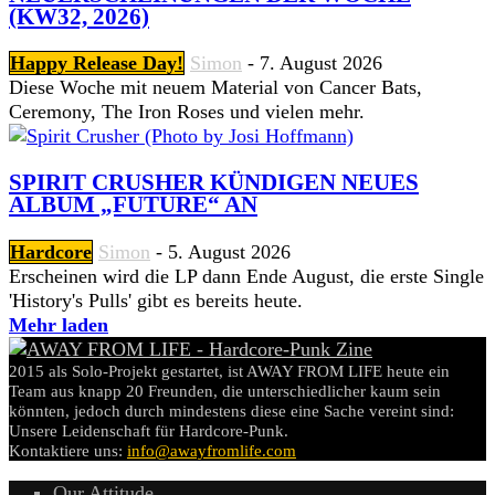
(KW32, 2026)
Happy Release Day!
Simon
-
7. August 2026
Diese Woche mit neuem Material von Cancer Bats,
Ceremony, The Iron Roses und vielen mehr.
SPIRIT CRUSHER KÜNDIGEN NEUES
ALBUM „FUTURE“ AN
Hardcore
Simon
-
5. August 2026
Erscheinen wird die LP dann Ende August, die erste Single
'History's Pulls' gibt es bereits heute.
Mehr laden
2015 als Solo-Projekt gestartet, ist AWAY FROM LIFE heute ein
Team aus knapp 20 Freunden, die unterschiedlicher kaum sein
könnten, jedoch durch mindestens diese eine Sache vereint sind:
Unsere Leidenschaft für Hardcore-Punk.
Kontaktiere uns:
info@awayfromlife.com
Our Attitude