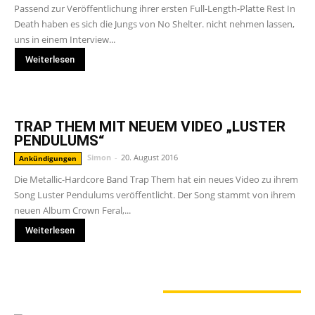
Passend zur Veröffentlichung ihrer ersten Full-Length-Platte Rest In
Death haben es sich die Jungs von No Shelter. nicht nehmen lassen,
uns in einem Interview...
Weiterlesen
TRAP THEM MIT NEUEM VIDEO „LUSTER
PENDULUMS“
Simon
-
20. August 2016
Ankündigungen
Die Metallic-Hardcore Band Trap Them hat ein neues Video zu ihrem
Song Luster Pendulums veröffentlicht. Der Song stammt von ihrem
neuen Album Crown Feral,...
Weiterlesen
GERADE ANGESAGT