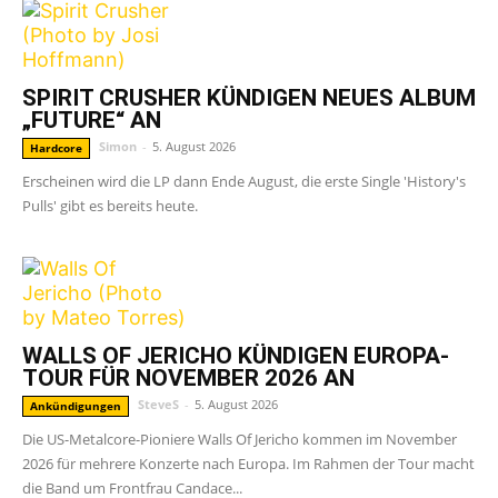
SPIRIT CRUSHER KÜNDIGEN NEUES ALBUM
„FUTURE“ AN
Simon
-
5. August 2026
Hardcore
Erscheinen wird die LP dann Ende August, die erste Single 'History's
Pulls' gibt es bereits heute.
WALLS OF JERICHO KÜNDIGEN EUROPA-
TOUR FÜR NOVEMBER 2026 AN
SteveS
-
5. August 2026
Ankündigungen
Die US-Metalcore-Pioniere Walls Of Jericho kommen im November
2026 für mehrere Konzerte nach Europa. Im Rahmen der Tour macht
die Band um Frontfrau Candace...