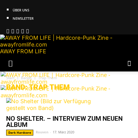
ÜBER UNS
NEWSLETTER
AWAY FROM LIFE
Start
Bands
Trap Them
BAND: TRAP THEM
NO SHELTER. – INTERVIEW ZUM NEUEN
ALBUM
Rouven
-
17. März 2020
Dark Hardcore