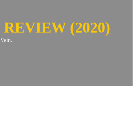
 REVIEW (2020)
Vein.
 nun seine „Best Of 2020“ Listen vielleicht noch einmal