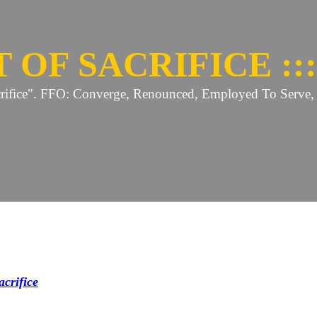
OF SACRIFICE :::
crifice". FFO: Converge, Renounced, Employed To Serve, 
acrifice
noch einmal mit einem Debütalbum. Manch einer muss
er alles der Reihe nach.