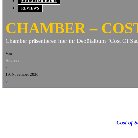
METAL HARDCORE
REVIEWS
CHAMBER – COST 
Chamber präsentieren hier ihr Debütalbum "Cost Of Sa
Von
Andreas
-
19. November 2020
0
Kurz vor Jahresende beglücken uns
Chamber
mit
Cost of S
überdenken, das bleibt mir in diesem Fall jedoch erspart. Ab