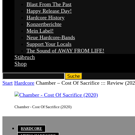
Blast From The Past
Happy Release Day!
Hardcore History
Konzertberichte
Mein Label!
Neue Hardcore-Bands
Support Your Locals
The Sound of AWAY FROM LIFE!
Stäbruch
Shop
Start
Hardcore
Chamber – Cost Of Sacrifice ::: Review (202
Chamber - Cost Of Sacrifice (2020)
HARDCORE