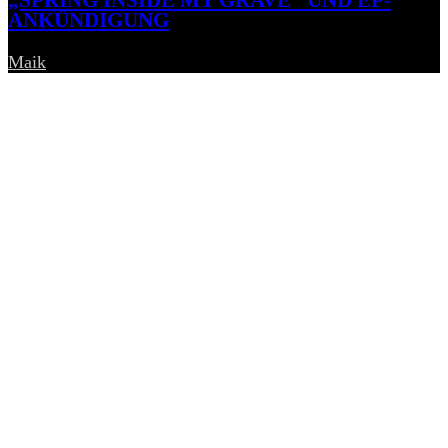
„SPRING INSIDE MY GRAVE“ UND EP-
ANKÜNDIGUNG
Maik
-
6. August 2026