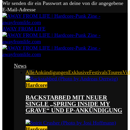
Wir senden dir ein Passwort an deine von dir angegebene
E-Mail-Adresse
AWAY FROM LIFE
News
Alle
Ankündigungen
Exklusive
Festivals
Touren
Vid
Hardcore
BACKSTABBED MIT NEUER
SINGLE „SPRING INSIDE MY
GRAVE“ UND EP-ANKÜNDIGUNG
Hardcore