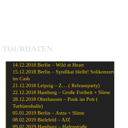
20 Meter
Denen
Reagenzglas
Die Empörten
TOURDATEN
14.12.2018 Berlin – Wild at Heart
15.12.2018 Berlin – Syndikat bleibt! Solikonzert
im Cash
21.12.2018 Leipzig – Z… ( Releaseparty)
22.12.2018 Hamburg – Große Freiheit + Slime
28.12.2018 Oberhausen – Punk im Pott (
Turbinenhalle)
05.01.2019 Berlin – Astra + Slime
08.02.2019 Bielefeld – AJZ
09.02.2019 Hamburg – Hafenstraße