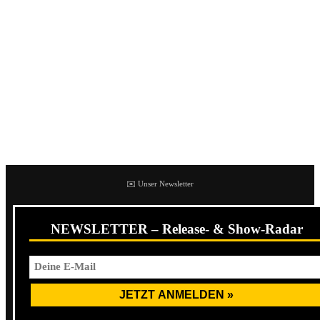
im Vorbeigehen gesehen, das war sicherlich ein Fehler, da
nicht zu Verweilen. Denn die EP ist richtig großartig
geworden. Wer Bands wie EA80 und Fliehende Stürme
schätzt, der wird Es war Mord lieben. Alleine für
Textzeilen wie
Noch zwanzig Meter bis zum Wochenende
oder
Denen, die sich das deutsche Volk nennen, wünsche
ich einen angenehmen Tod auf einer Mittelmeerinsel beim
Sportschau gucken, Ball verschlucken
.
✉️ Unser Newsletter
NEWSLETTER – Release- & Show-Radar