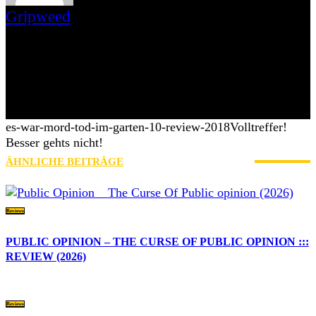
Gripweed
Gripweed ist Wikipedianer mit Leib und Seele und das, was man
gemeinhin als Musiknerd bezeichnet. Musikalisch ist er in vielen
Genres beheimatet, wobei er das Exotische und Unbekannte den
Stars und Sternchen vorzieht. Eine Weile bloggte er auch auf
blogspot.de und war Schreiberling des leider eingestellten
saarländischen Webzines Iamhavoc. nach dessen Einstellung
wechselte er mit Max zu AWAY FROM LIFE.
es-war-mord-tod-im-garten-10-review-2018
Volltreffer!
Besser gehts nicht!
ÄHNLICHE BEITRÄGE
MEHR VOM AUTOR
Reviews
PUBLIC OPINION – THE CURSE OF PUBLIC OPINION :::
REVIEW (2026)
Reviews