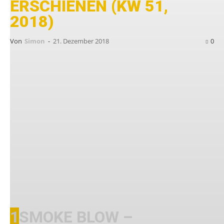
ERSCHIENEN (KW 51,
2018)
Von
Simon
-
21. Dezember 2018
0
F
reitag –
der schönste Tag der Woche?
Gut möglich! Zum einen dürfte das für
die meisten von euch bedeuten, dass
das Wochenende beginnt, zum anderen
erscheinen am Freitag neue Releases! Wir
stellen euch hier die Veröffentlichungen vor, die
am 21. Dezember 2018 erschienen sind.
1
SMOKE BLOW –