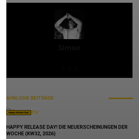
Simon
» Thin Ice » Das Gelbe vom Oi! » Stäbruch Fest »
Gimme Some Action Shows
ÄHNLICHE BEITRÄGE
MEHR VOM AUTOR
Happy Release Day!
HAPPY RELEASE DAY! DIE NEUERSCHEINUNGEN DER
WOCHE (KW32, 2026)