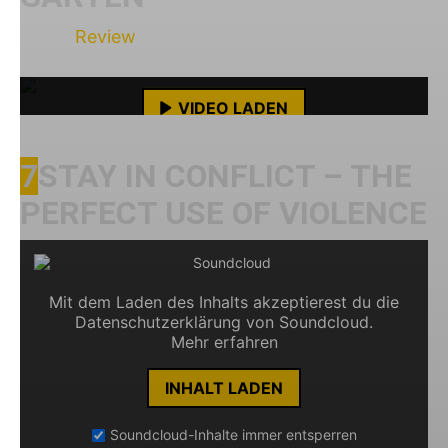
Mit dem Laden des Videos akzeptierst du die
Unser
Review
.
Datenschutzerklärung von YouTube.
Mehr erfahren
VIDEO LADEN
YouTube-Inhalte immer entsperren
7
STAY IN CONFLICT – THE
PERFECT USE OF VIOLENCE
Mit dem Laden des Inhalts akzeptierest du die
Datenschutzerklärung von Soundcloud.
Mehr erfahren
INHALT LADEN
Soundcloud-Inhalte immer entsperren