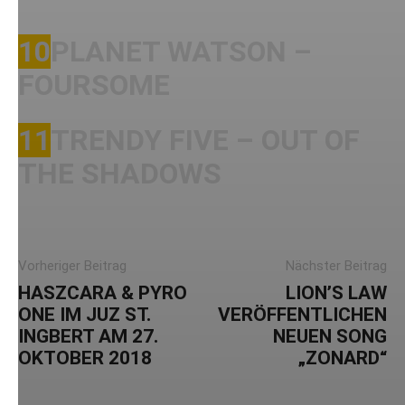
YouTube-Inhalte immer entsperren
10
PLANET WATSON –
FOURSOME
11
TRENDY FIVE – OUT OF
THE SHADOWS
Vorheriger Beitrag
Nächster Beitrag
HASZCARA & PYRO
LION’S LAW
ONE IM JUZ ST.
VERÖFFENTLICHEN
INGBERT AM 27.
NEUEN SONG
OKTOBER 2018
„ZONARD“