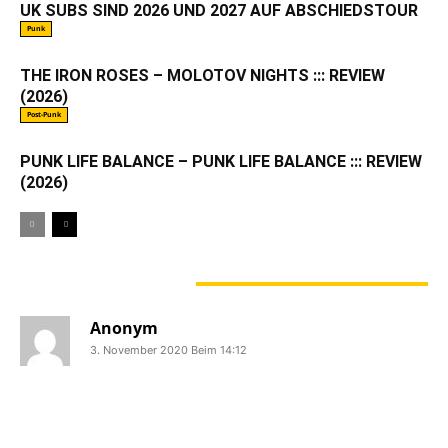
UK SUBS SIND 2026 UND 2027 AUF ABSCHIEDSTOUR
Punk
THE IRON ROSES – MOLOTOV NIGHTS ::: REVIEW
(2026)
Post-Punk
PUNK LIFE BALANCE – PUNK LIFE BALANCE ::: REVIEW
(2026)
2 KOMMENTARE
Anonym
3. November 2020 Beim 14:12
Harter Typ der Ferris. In Videos mit
diesem lächerlichen Halbaffen Swiss
schlecht ausgeführte Luftkicks treten,
aber sich und seine Frau von Farid