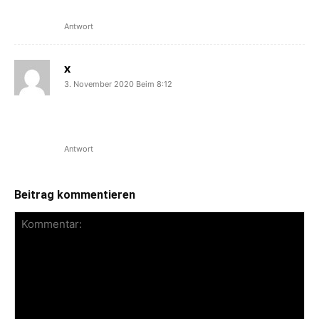
Bang aufs übelste beleidigen lassen..
Antwort
x
3. November 2020 Beim 8:12
m = 13. Buchstabe des Alphabets; w =
23. Buchstabe des Alphabets
1323 = mw (missglückte Welt).
Antwort
Beitrag kommentieren