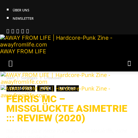
ÜBER UNS
NEWSLETTER
AWAY FROM LIFE
Start
Sonstiges
Crossover
CROSSOVER
PUNK
REVIEWS
FERRIS MC –
MISSGLÜCKTE ASIMETRIE
::: REVIEW (2020)
Bis auf ein paar nette Punkraps und Metalriffs, nicht
der ganz große Wurf.