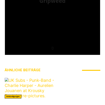
Gripweed
Gripweed ist Wikipedianer mit Leib und Seele und
das, was man gemeinhin als Musiknerd bezeichnet.
Musikalisch ist er in vielen Genres beheimatet,
wobei er das Exotische und Unbekannte den Stars
und Sternchen vorzieht. Eine Weile bloggte er auch
auf blogspot.de und war Schreiberling des leider
eingestellten saarländischen Webzines Iamhavoc.
nach dessen Einstellung wechselte er mit Max zu
AWAY FROM LIFE.
ÄHNLICHE BEITRÄGE
MEHR VOM AUTOR
Ankündigungen