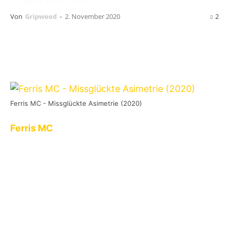
Von
Gripweed
-
2. November 2020
2
Ferris MC - Missglückte Asimetrie (2020)
Ferris MC
ist zurück. Den Vorgänger
wahrscheinlich nie wieder
vielleicht
fand ich
damals wohl gar nicht so schlecht. Ich hatte es
anders in Erinnerung, wahrscheinlich habe ich
mich an
Asilant
(2017) erinnert. Nun denn,
Ferris MC hat Anschluss an die Clique um Swiss
& Die Anderen gefunden, die ich leider nur so
halb gut finde. Also statt Mongo Clikke jetzt