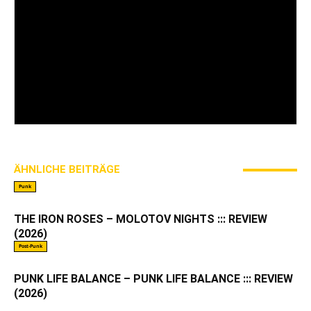
Mein Name ist Bennie und ich bin seit über 20
Jahren im Bereich Musikjpournalismus unterwegs.
Habe schon früher bei onlinezines wie
allschools.de oder in-your-face.de geschrieben
und bin auch im Printsektor beim Ox-Fanzine als
Journalist am Start. Musikalisch sehr breit
gefächert, von ANTHRAX über NASTY bis hin zu
SOCIAL DISTORTION.
ÄHNLICHE BEITRÄGE
MEHR VOM AUTOR
Punk
THE IRON ROSES – MOLOTOV NIGHTS ::: REVIEW
(2026)
Post-Punk
PUNK LIFE BALANCE – PUNK LIFE BALANCE ::: REVIEW
(2026)