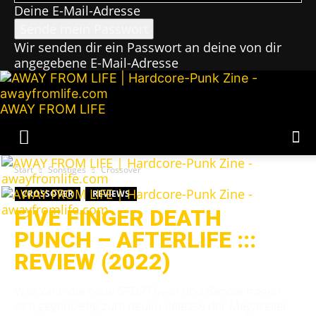
Deine E-Mail-Adresse
Wir senden dir ein Passwort an deine von dir
angegebene E-Mail-Adresse
AWAY FROM LIFE
Start
Sonstiges
Crossover
CROSSOVER
REVIEWS
FIVE FINGER DEATH
PUNCH – AFTERLIFE :::
REVIEW (2022)
Was kann die neue 5FDP? Sven und Bennie fragen
sich gegenseitig zum neuen Release der Megaseller