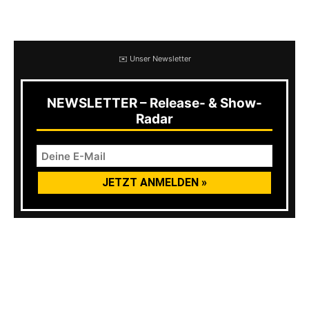
tummeln sich bis heute in meinen Playlisten.
✉️ Unser Newsletter
NEWSLETTER – Release- & Show-
Radar
Stimmt, das erste Album war richtig gut und
irgendwie fresh, da bin ich auch auf 5FDP
aufmerksam geworden. Danach hat sich mein
Interesse aber immer weiter abgebaut. Und