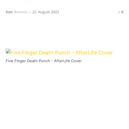
aus Las Vegas.
Von
Bennie
-
22. August 2022
0
Five Finger Death Punch - AfterLife Cover
M
oin Sven. Schön, mal wieder mit dir
zusammen was zu machen. Heute
geht es um eine ziemlich bekannte
Band:
Five Finger Death Punch
. Sie sind ja
ziemlich kontrovers, was ihren Sound, ihre
Einstellungen oder das Bandgefüge angeht. Mir
ist dieser Gossipkrams eigentlich egal. Mir ist in