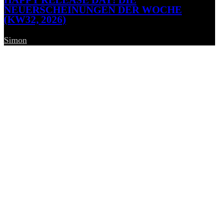
HAPPY RELEASE DAY! DIE
NEUERSCHEINUNGEN DER WOCHE
(KW32, 2026)
Simon
-
7. August 2026