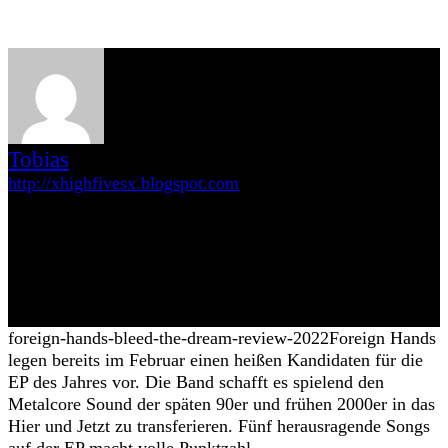
Tobias
http://xhighfivesx.blogspot.com
2021 erst zu Away From Life dazugestoßen, aber seit über 20 Jahren
vor, auf und neben den Bühnen dieser Republik aktiv. Young til I
die! Irgendwann habe ich dann immer öfter die Gitarre gegen die
Kamera getauscht, versuche mich aber gerne auch mal an dem ein
oder anderen Review. Auf die einsame Insel gehe ich nicht ohne die
wichtigsten Platten von Shai Hulud und Bane. Vinyl Lover. Zuhause
an Rand von Hamburg, mit dem Herzen aber am Millerntor.
foreign-hands-bleed-the-dream-review-2022
Foreign Hands
legen bereits im Februar einen heißen Kandidaten für die
EP des Jahres vor. Die Band schafft es spielend den
Metalcore Sound der späten 90er und frühen 2000er in das
Hier und Jetzt zu transferieren. Fünf herausragende Songs
auf der EP macht volle Punktzahl.