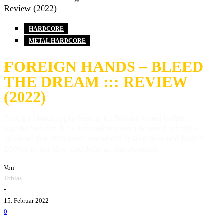
Review (2022)
HARDCORE
METAL HARDCORE
FOREIGN HANDS – BLEED
THE DREAM ::: REVIEW
(2022)
Foreign Hands legen bereits im Februar einen heißen
Kandidaten für die EP des Jahres vor. Die Band schafft es
spielend den Metalcore Sound der späten 90er und frühen
2000er in das Hier und Jetzt zu transferieren.
Von
Tobias
-
15. Februar 2022
0