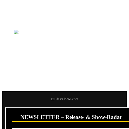
Delaware, USA. Seitdem wurden eine Neuauflage des
2018er Demos und eine Split mit zwei neuen Tracks
veröffentlicht.
Foreign Hands (by Ashley Simpson)
Und nun steht mit
Bleed The Dream
die neue, erste
vollwertige EP in den Startlöchern. Das gute Stück umfasst
fünft Songs und erscheint auf
DAZE Records
, zunächst
nur digital und auf CD.
✉️ Unser Newsletter
NEWSLETTER – Release- & Show-Radar