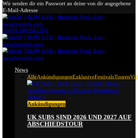
Wir senden dir ein Passwort an deine von dir angegebene
E-Mail-Adresse
AWAY FROM LIFE
News
Alle
Ankündigungen
Exklusive
Festivals
Touren
Vid
Ankündigungen
UK SUBS SIND 2026 UND 2027 AUF
ABSCHIEDSTOUR