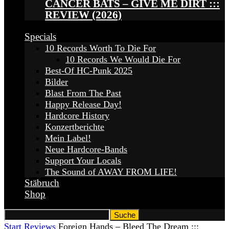
CANCER BATS – GIVE ME DIRT :::
REVIEW (2026)
Specials
10 Records Worth To Die For
10 Records We Would Die For
Best-Of HC-Punk 2025
Bilder
Blast From The Past
Happy Release Day!
Hardcore History
Konzertberichte
Mein Label!
Neue Hardcore-Bands
Support Your Locals
The Sound of AWAY FROM LIFE!
Stäbruch
Shop
Start
Reviews
Foreign Hands – Bleed The Dream :::