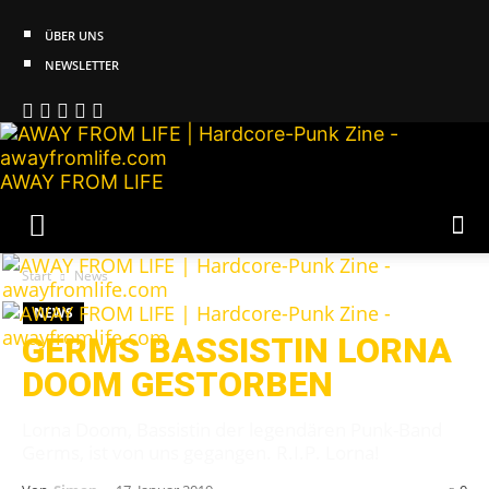
ÜBER UNS
NEWSLETTER
AWAY FROM LIFE
Start
News
NEWS
GERMS BASSISTIN LORNA
DOOM GESTORBEN
Lorna Doom, Bassistin der legendären Punk-Band
Germs, ist von uns gegangen. R.I.P. Lorna!