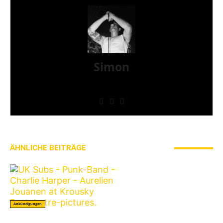
Simon
» Thin Ice » Das Gelbe vom Oi! » Stäbruch Fest »
Gimme Some Action Shows
ÄHNLICHE BEITRÄGE
MEHR VOM AUTOR
Ankündigungen