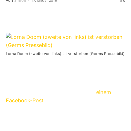
Von
Simon
-
17. Januar 2019
0
Lorna Doom (zweite von links) ist verstorben (Germs Pressebild)
Lorna Doom
, Bassistin der einflussreichen Punk-
Band
Germs
, ist am Mittwoch, den 16. Januar
2019, von uns gegangen. Dies bestätigte ihr
früherer Schlagzeuger Don Bolles in
einem
Facebook-Post
, in dem er schrieb, dass sie am
16. Januar 2019 gestorben sei. Die
Todesursache für Lornas Tod ist derzeit noch
unbekannt.