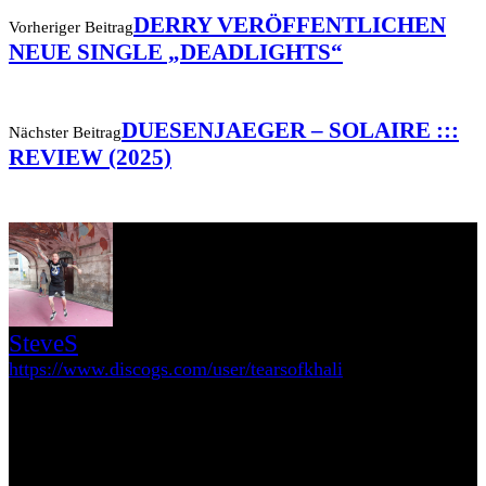
DERRY VERÖFFENTLICHEN
Vorheriger Beitrag
NEUE SINGLE „DEADLIGHTS“
DUESENJAEGER – SOLAIRE :::
Nächster Beitrag
REVIEW (2025)
SteveS
https://www.discogs.com/user/tearsofkhali
Hey, ich bin Steve. Punk hab ich mit 12 entdeckt als ich eine CD von
The Exploited kaufte. Hardcore kam ein wenig später, weil ich Gang
Green durch ein Coversong von Tankard entdeckte. Ich veranstaltete
kleine DIY-Shows in Luxemburg und schrieb fürs Punkrock!, fürs
Plastic Bomb, für den Gestreckten Mittelfinger und fürs Polytox.