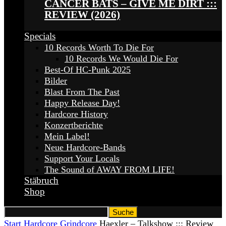
CANCER BATS – GIVE ME DIRT :::
REVIEW (2026)
Specials
10 Records Worth To Die For
10 Records We Would Die For
Best-Of HC-Punk 2025
Bilder
Blast From The Past
Happy Release Day!
Hardcore History
Konzertberichte
Mein Label!
Neue Hardcore-Bands
Support Your Locals
The Sound of AWAY FROM LIFE!
Stäbruch
Shop
Start
Hardcore
Grindcore
Haexler – Talkshow ::: Review