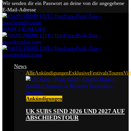
Wir senden dir ein Passwort an deine von dir angegebene
E-Mail-Adresse
AWAY FROM LIFE
News
Alle
Ankündigungen
Exklusive
Festivals
Touren
Vid
Ankündigungen
UK SUBS SIND 2026 UND 2027 AUF
ABSCHIEDSTOUR