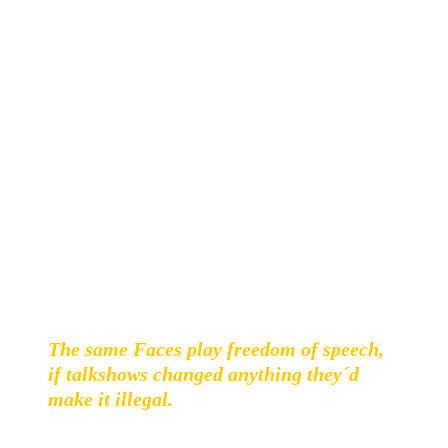
Roh, brutal, knapp und alles im Lo-Fi aufgenommen, wie
es halt genretypisch ist. Musikalisch rücken hier der
Kampf und Wutausdruck in den Vordergrund: Blast-Beats,
verzerrte Gitarren und kaum Ruhe. Die Kürze erzwingt ein
schnelles Statement.
Als Inspiration für die Lyrics diente Agnolis Essay “Die
Transformation der Demokratie“. Dabei werden immer
wieder zynische Statements aus der Fernsehserie Mad Men
(mir leider völlig unbekannt) eingestreut. Der Angriff
erfolgt auf Medienheuchlerei und gesellschaftliche
Bequemlichkeit.
The same Faces play freedom of speech,
if talkshows changed anything they´d
make it illegal.
Elf Songs in acht Minuten und sechs Sekunden sprechen