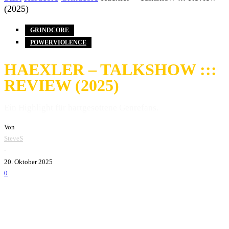
(2025)
GRINDCORE
POWERVIOLENCE
HAEXLER – TALKSHOW :::
REVIEW (2025)
Ein Highlight für hartgesottene Genrefans.
Von
SteveS
-
20. Oktober 2025
0