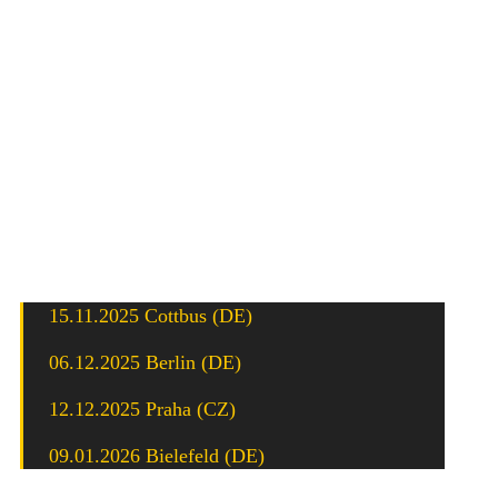
für sich.
Die Aufmachung der Platte ist echt schön gemacht. Auf
der B-Seite befindet sich ein schönes Etching. Talkshow
gibt es in einer Auflage von 400 schwarzen Platten und
100 in gelb.
Wer sich das Geballer live geben möchte, der hat am Ende
des Jahres noch ein paar Mal die Gelegenheit. Hier die
Daten:
15.11.2025 Cottbus (DE)
06.12.2025 Berlin (DE)
12.12.2025 Praha (CZ)
09.01.2026 Bielefeld (DE)