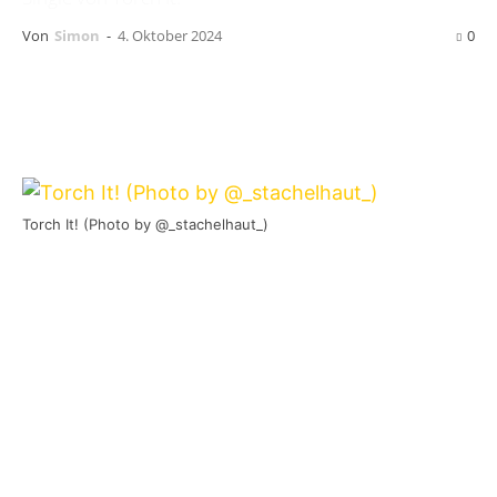
Von
Simon
-
4. Oktober 2024
0
Torch It! (Photo by @_stachelhaut_)
Die beiden Gießener Hardcore-Bands
Harm/Shelter
und
Torch It
werden am 15.
November 2024 eine EP namens
Grey City
Tales
veröffentlichen. Erscheinen wird die Split
über dem bandeigenen
Bad Brain Records
. Die
Mit dem Laden des Videos akzeptierst du die
Vinyl-Version kann bereits in verschiedenen
Datenschutzerklärung von YouTube.
Varianten vorbestellt werden.
Mehr erfahren