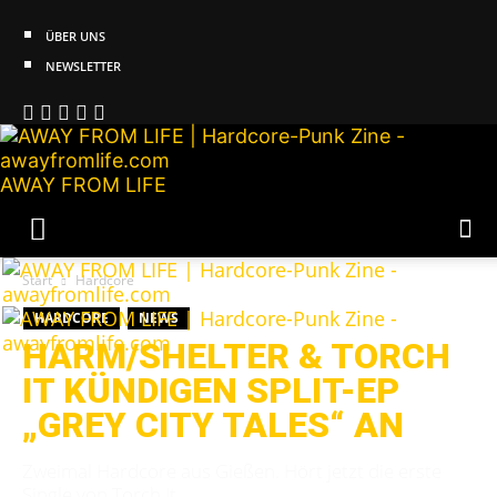
ÜBER UNS
NEWSLETTER
AWAY FROM LIFE
Start
Hardcore
HARDCORE
NEWS
HARM/SHELTER & TORCH
IT KÜNDIGEN SPLIT-EP
„GREY CITY TALES“ AN
Zweimal Hardcore aus Gießen. Hört jetzt die erste
Single von Torch It.