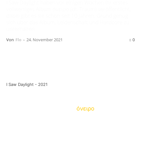
I Saw Daylight haben vor einigen Wochen ihr erstes
vollwertiges Album όνειρο (dt. Traum) veröffentlicht,
dabei gibt es sie schon seit 10 Jahren. Grund genug
sich über das Album, Leidenschaft und Hardcore zu
unterhalten.
Von
Flo
-
24. November 2021
0
I Saw Daylight - 2021
I Saw Daylight haben vor einigen Wochen ihr
erstes vollwertiges Album
όνειρο
(dt. Traum)
veröffentlicht, dabei gibt es sie schon seit 10
Jahren. I Saw Daylight sind Eugen (Gesang),
Kurt (Gitarre), Laura (Schlagzeug), Stefan