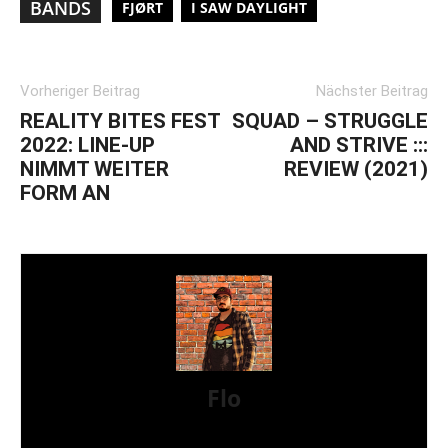
BANDS
FJØRT
I SAW DAYLIGHT
Vorheriger Beitrag
Nächster Beitrag
REALITY BITES FEST
SQUAD – STRUGGLE
2022: LINE-UP
AND STRIVE :::
NIMMT WEITER
REVIEW (2021)
FORM AN
Flo
Hey, ich bin Flo. Meine musikalische Liebe gehört