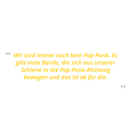
(Bass) und Manu (Gitarre) und beschreiben sich
als Freunde, die nicht nur die Musik, sondern
auch das Leben miteinander teilen. Gemütlich
haben wir uns über die Platte, Leidenschaft und
Hardcore unterhalten.
Wir sind immer noch kein Pop-Punk. Es
gibt viele Bands, die sich aus unserer
Schiene in die Pop-Punk-Richtung
bewegen und das ist ok für die.
AFL: Hey, schön, dass ihr die Zeit für ein
Gespräch gefunden habt. Wie geht’s euch?
ISD
: Aber gerne doch. Uns geht es gut. Und