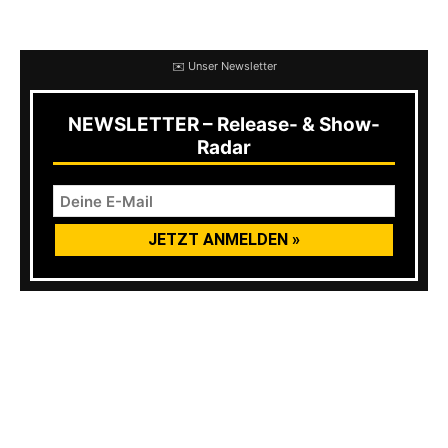
selbst?
✉️ Unser Newsletter
NEWSLETTER – Release- & Show-
Radar
AFL: Mir geht es auch gut. Ihr hattet ja das
Glück, wieder ein paar Konzerte spielen zu
können. Wie war das für euch?
Laura
: Mega. Es war uns gar nicht bewusst, wie