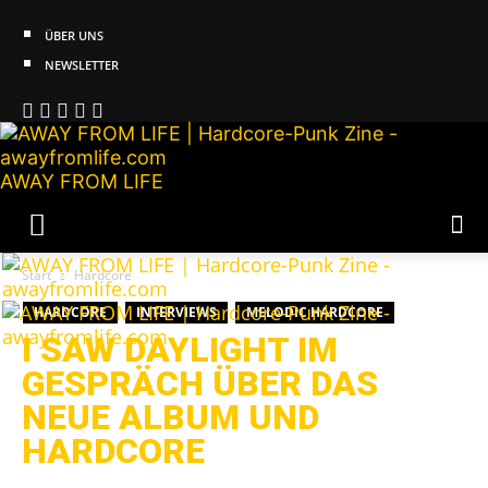
ÜBER UNS
NEWSLETTER
AWAY FROM LIFE
Start
Hardcore
HARDCORE
INTERVIEWS
MELODIC HARDCORE
I SAW DAYLIGHT IM
GESPRÄCH ÜBER DAS
NEUE ALBUM UND
HARDCORE