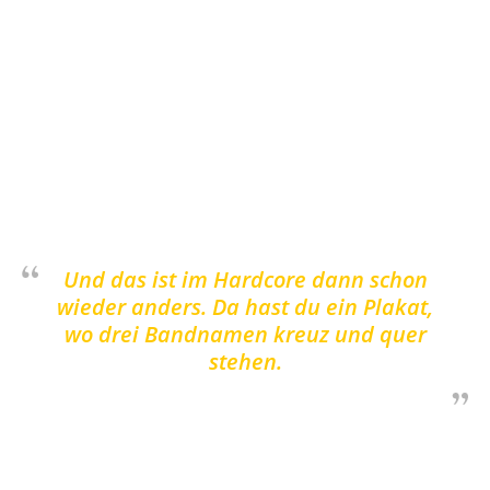
Stefan
: Konzeptalbum ist vielleicht etwas zu
weit gegriffen, aber andererseits umreißen die
Albentitel das Thema des Albums.
Laura
: Wir denken uns schon was dabei, aber
lassen uns jetzt nicht von den Titeln einengen.
Und das ist im Hardcore dann schon
wieder anders. Da hast du ein Plakat,
wo drei Bandnamen kreuz und quer
stehen.
AFL: Was ist Hardcore bzw. Heartcore, wie ihr
es nennt, für euch?