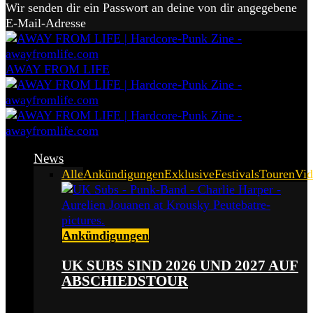
Wir senden dir ein Passwort an deine von dir angegebene
E-Mail-Adresse
AWAY FROM LIFE
News
Alle
Ankündigungen
Exklusive
Festivals
Touren
Vid
Ankündigungen
UK SUBS SIND 2026 UND 2027 AUF
ABSCHIEDSTOUR