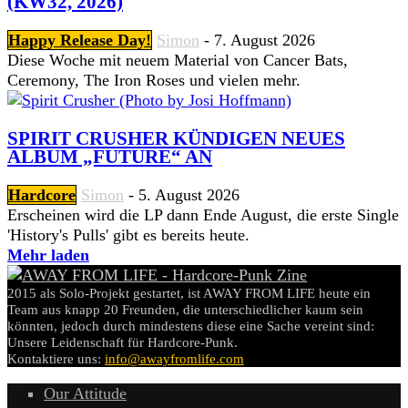
(KW32, 2026)
Happy Release Day!
Simon
-
7. August 2026
Diese Woche mit neuem Material von Cancer Bats,
Ceremony, The Iron Roses und vielen mehr.
SPIRIT CRUSHER KÜNDIGEN NEUES
ALBUM „FUTURE“ AN
Hardcore
Simon
-
5. August 2026
Erscheinen wird die LP dann Ende August, die erste Single
'History's Pulls' gibt es bereits heute.
Mehr laden
2015 als Solo-Projekt gestartet, ist AWAY FROM LIFE heute ein
Team aus knapp 20 Freunden, die unterschiedlicher kaum sein
könnten, jedoch durch mindestens diese eine Sache vereint sind:
Unsere Leidenschaft für Hardcore-Punk.
Kontaktiere uns:
info@awayfromlife.com
Our Attitude