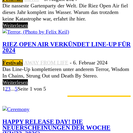
Die nasseste Gartenparty der Welt. Die Riez Open Air fiel
dieses Jahr komplett ins Wasser. Warum das trotzdem
keine Katastrophe war, erfahrt ihr hier.
Weiterlesen
RIEZ OPEN AIR VERKÜNDET LINE-UP FÜR
2024
Festivals
AWAY FROM LIFE
-
6. Februar 2024
Das Line-Up komplettieren unter anderem Terror, Wisdom
In Chains, Strung Out und Death By Stereo.
Weiterlesen
1
2
3
...
5
Seite 1 von 5
GERADE ANGESAGT
HAPPY RELEASE DAY! DIE
NEUERSCHEINUNGEN DER WOCHE