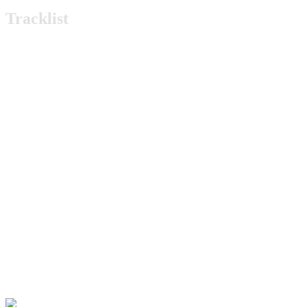
Tracklist
How we ride
Business
Seven sins
You will die first
Moneyfest
Save me
Dead presidents
Food comes first
Struggle
These days
Hate everyone
Can’t stop won’t stop