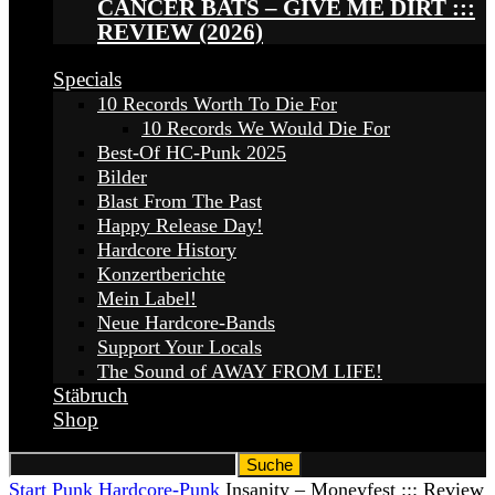
CANCER BATS – GIVE ME DIRT :::
REVIEW (2026)
Specials
10 Records Worth To Die For
10 Records We Would Die For
Best-Of HC-Punk 2025
Bilder
Blast From The Past
Happy Release Day!
Hardcore History
Konzertberichte
Mein Label!
Neue Hardcore-Bands
Support Your Locals
The Sound of AWAY FROM LIFE!
Stäbruch
Shop
Start
Punk
Hardcore-Punk
Insanity – Moneyfest ::: Review