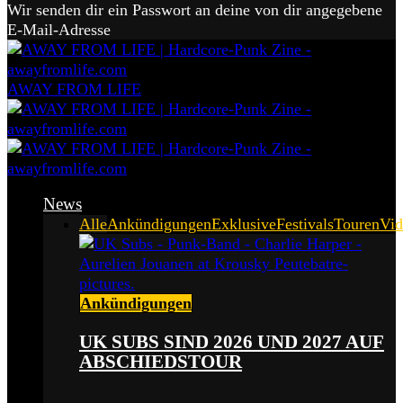
Wir senden dir ein Passwort an deine von dir angegebene
E-Mail-Adresse
AWAY FROM LIFE
News
Alle
Ankündigungen
Exklusive
Festivals
Touren
Vid
Ankündigungen
UK SUBS SIND 2026 UND 2027 AUF
ABSCHIEDSTOUR