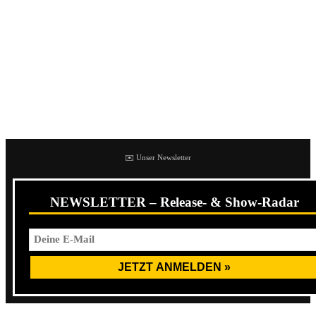
und Erzürnung über die gesamten vierzig Minuten des
Outputs auch musikalisch zum Ausdruck bringt. Zum Ende
des Jahres haben die Schweizer Hardcore-Recken Insanity
mit
Moneyfest
noch einmal ein ordentliches Brett
rausgehauen, das garantiert in einigen Jahresrückblicken zu
finden sein wird. Verdient haben sie es sich allemal.
✉️ Unser Newsletter
NEWSLETTER – Release- & Show-Radar