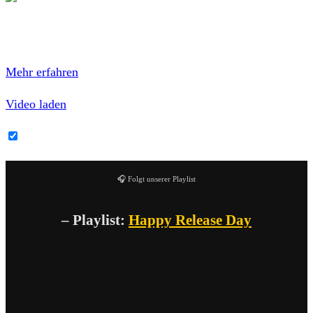
Mit dem Laden des Videos akzeptierst du die
Datenschutzerklärung von YouTube.
Mehr erfahren
Video laden
YouTube-Inhalte immer entsperren
🎧 Folgt unserer Playlist
– Playlist:
Happy Release Day