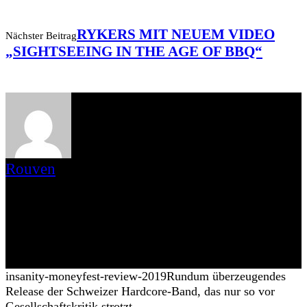
RYKERS MIT NEUEM VIDEO
Nächster Beitrag
„SIGHTSEEING IN THE AGE OF BBQ“
Rouven
Mein Name ist Rouven, ich bin 36 Jahre alt und komme aus Bad
Berleburg in Nordrhein-Westfalen. Wenn ich nicht gerade auf
Konzerten unterwegs bin, trifft man mich wahrscheinlich auf einem
Fußballplatz in der Region. Musikalisch liegen bei mir die Wurzeln
ganz klar im Punkrock (Pennywise, NOFX, Bad Religion,
Millencolin) aber auch Hardcore-Scheiben rotieren bei mir auf dem
Plattenteller (Risk it, Champion etc.).
insanity-moneyfest-review-2019
Rundum überzeugendes
Release der Schweizer Hardcore-Band, das nur so vor
Gesellschaftskritik strotzt.