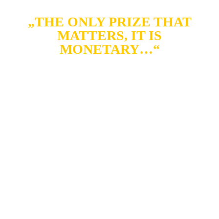
„THE ONLY PRIZE THAT
MATTERS, IT IS
MONETARY…“
Bereits am 13. Dezember 2019 veröffentlichten
Insanity
ihr mittlerweile viertes Album
Moneyfest
über
Bastardized Recordings
. Die fünf Jungs aus Luzern
bieten darauf einen wütend nach vorne preschenden Mix
aus Hardcore, Punk und Metal, wie er 2019 kaum besser
klingen könnte. Und schon beim Blick auf das Cover-
Artwork weiß das Album vollends zu überzeugen. Sieht
man hier doch einen keuleschwingenden Karl Marx mit
Geldscheinen um sich werfen. Kapitalismus-Kritik pur!