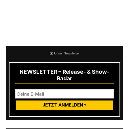
Hier findet ihr ein erstes Video zum neuen Iron
Reagan Album, dass auch einige Hörprobe
enthält. Die ersten Songpremieren und
Tourankündigungen folgen in den nächsten
Wochen.
✉️ Unser Newsletter
NEWSLETTER – Release- & Show-
Radar
Mit dem Laden des Videos akzeptierst du die
Datenschutzerklärung von YouTube.
Mehr erfahren