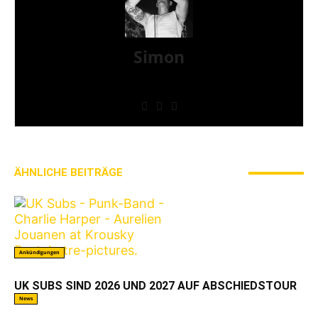
Simon
» Thin Ice » Das Gelbe vom Oi! » Stäbruch Fest »
Gimme Some Action Shows
ÄHNLICHE BEITRÄGE
MEHR VOM AUTOR
Ankündigungen
UK SUBS SIND 2026 UND 2027 AUF ABSCHIEDSTOUR
News