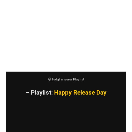
11. Blatant Violence
12. Parents of Tomorrow
13. Bleed the Fifth
14. Megachurch
15. Shame Spiral
16. Dogsnotgods
17. Eat or be Eaten
18. Twist Your Fate
🎧 Folgt unserer Playlist
– Playlist:
Happy Release Day