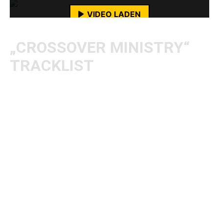
VIDEO LADEN
YouTube-Inhalte immer entsperren
„CROSSOVER MINISTRY“
TRACKLIST
01. A Dying World
02. You Never Learn
03. Grim Business
04. Dead With My Friends
05. No Sell
06. Condition Evolution
07. Fuck the Neighbors
08. Power of the Skull
09. Crossover Ministry
10. More War