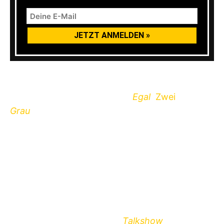
Die Solinger Band
Kontrolle
dürften keine
Unbekannten mehr sein. Mit
Egal
,
Zwei
und
Grau
haben sie drei richtig gute Alben
herausgebracht. Eigentlich sind sie live auch
immer noch einen Tacken besser als auf Platte.
Dismalfucker
aus dem Münsterland machen
aus Prinzip nur Lärm. Kein Schnickschnack, nur
Lärm, Hass und Liebe.
Haexler
haben zuletzt mit
Talkshow
ein richtig