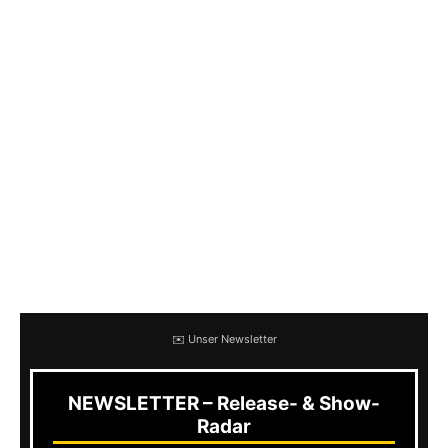
wenig milder. Wird die Gute dann doch ein
wenig altersmilde? Das heißt aber nicht, dass es
schlechter ist als sonst, denn das Line-up kann
sich definitiv sehen lassen.
Mit dabei sind
Teething
. Wer die Grindcore-
Band aus Madrid einmal live gesehen hat, weiß,
wie übertrieben geil ihre Shows sind. Letzten
Endes ist im Grindcore von Teething auch eine
Menge Hardcore mit verbaut.
✉️ Unser Newsletter
NEWSLETTER – Release- & Show-
Radar