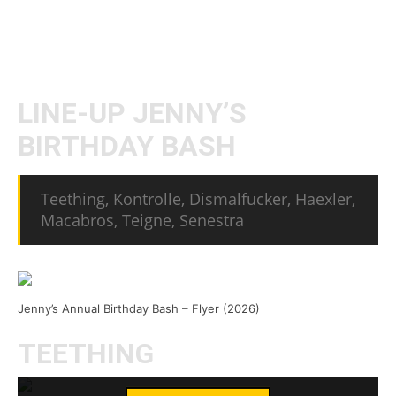
Man kann sich also auf einen musikalisch
abwechslungsreichen Abend gefasst machen.
LINE-UP JENNY’S
BIRTHDAY BASH
Teething, Kontrolle, Dismalfucker, Haexler,
Macabros, Teigne, Senestra
Jenny’s Annual Birthday Bash – Flyer (2026)
Mit dem Laden des Videos akzeptierst du die
TEETHING
Datenschutzerklärung von YouTube.
Mehr erfahren