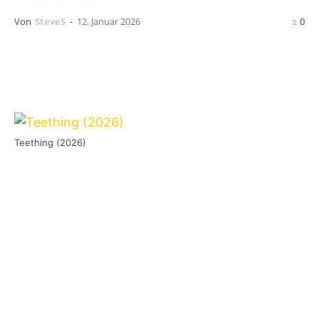
Von
SteveS
-
12. Januar 2026
0
Teething (2026)
Es ist ja bereits zur Tradition geworden, dass
Jenny ihr alljährliches Älterwerden mit
ordentlich Krach in Trier feiert. So auch dieses
Jahr. Dieses Jahr findet der Birthday Bash am
06. März 2026 in der Tufa in Trier statt.
Ist es meistens das volle Knüppelprogramm, mit
sehr viel Grindcore, wird es dieses Jahr ein