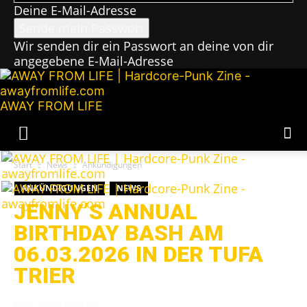
Deine E-Mail-Adresse
Wir senden dir ein Passwort an deine von dir
angegebene E-Mail-Adresse
AWAY FROM LIFE
Start
News
Ankündigungen
ANKÜNDIGUNGEN
NEWS
JENNY’S ANNUAL
BIRTHDAY BASH AM
06.03.2026 IN DER TUFA
TRIER
Alle Jahre wieder.