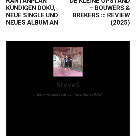
RANTANPLAN
DE KLEINE OPSTAND
KÜNDIGEN DOKU,
– BOUWERS &
NEUE SINGLE UND
BREKERS ::: REVIEW
NEUES ALBUM AN
(2025)
SteveS
https://www.discogs.com/user/tearsofkhali
Hey, ich bin Steve. Punk hab ich mit 12 entdeckt als
ich eine CD von The Exploited kaufte. Hardcore
kam ein wenig später, weil ich Gang Green durch
ein Coversong von Tankard entdeckte. Ich
veranstaltete kleine DIY-Shows in Luxemburg und
schrieb fürs Punkrock!, fürs Plastic Bomb, für den