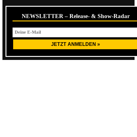
NEWSLETTER – Release- & Show-Radar
1. Aufgelöst / Vorwort 4:19
2. Besteck 3:51
3. Morgen, Morgen 3:32
4. Schwertschlucken 3:13
5. Geisel 3:35
6. Unterholz 3:08
7. Vermeiden 3:45
8. Abschied 3:12