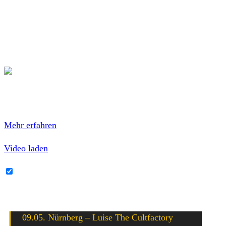
9. Schuld 4:07
10. Der graue Mann 4:11
11. Eingeständnis 3:34
12. Akzeptieren / Nachwort 5:50
Mit dem Laden des Videos akzeptierst du die
Datenschutzerklärung von YouTube.
Mehr erfahren
Video laden
YouTube-Inhalte immer entsperren
Kind Kaputt live
09.05. Nürnberg – Luise The Cultfactory