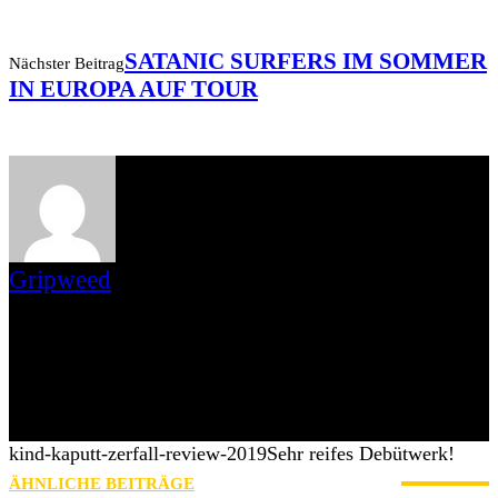
SATANIC SURFERS IM SOMMER
Nächster Beitrag
IN EUROPA AUF TOUR
Gripweed
Gripweed ist Wikipedianer mit Leib und Seele und das, was man
gemeinhin als Musiknerd bezeichnet. Musikalisch ist er in vielen
Genres beheimatet, wobei er das Exotische und Unbekannte den
Stars und Sternchen vorzieht. Eine Weile bloggte er auch auf
blogspot.de und war Schreiberling des leider eingestellten
saarländischen Webzines Iamhavoc. nach dessen Einstellung
wechselte er mit Max zu AWAY FROM LIFE.
kind-kaputt-zerfall-review-2019
Sehr reifes Debütwerk!
ÄHNLICHE BEITRÄGE
MEHR VOM AUTOR