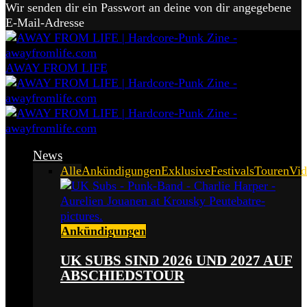
Wir senden dir ein Passwort an deine von dir angegebene
E-Mail-Adresse
AWAY FROM LIFE
News
Alle
Ankündigungen
Exklusive
Festivals
Touren
Vid
Ankündigungen
UK SUBS SIND 2026 UND 2027 AUF
ABSCHIEDSTOUR