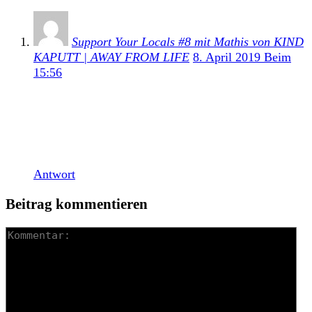
Support Your Locals #8 mit Mathis von KIND
KAPUTT | AWAY FROM LIFE
8. April 2019 Beim
15:56
[…] Post-Hardcore-Newcomer Kind Kaputt haben
erst vor wenigen Tagen ihr Debütalbum Zerfall
veröffentlicht. Wir baten deshalb Schlagzeuger
Mathis uns in die familiäre Hardcore- und […]
Antwort
Beitrag kommentieren