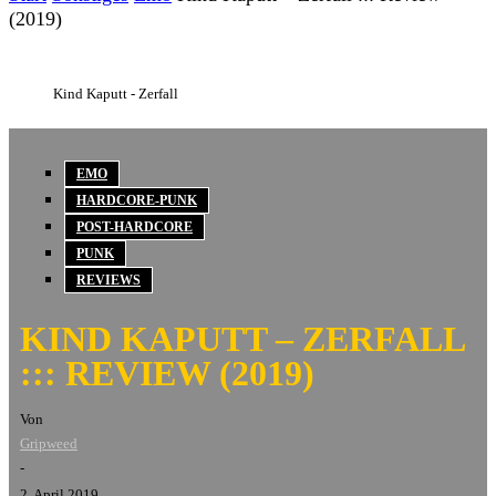
(2019)
Kind Kaputt - Zerfall
EMO
HARDCORE-PUNK
POST-HARDCORE
PUNK
REVIEWS
KIND KAPUTT – ZERFALL
::: REVIEW (2019)
Von
Gripweed
-
2. April 2019