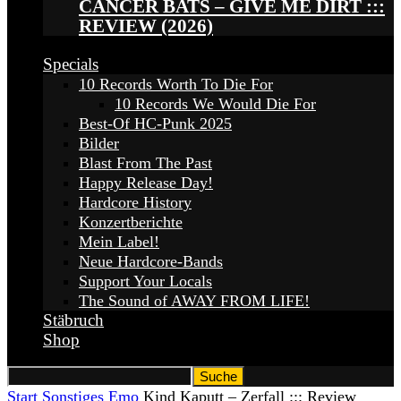
CANCER BATS – GIVE ME DIRT :::
REVIEW (2026)
Specials
10 Records Worth To Die For
10 Records We Would Die For
Best-Of HC-Punk 2025
Bilder
Blast From The Past
Happy Release Day!
Hardcore History
Konzertberichte
Mein Label!
Neue Hardcore-Bands
Support Your Locals
The Sound of AWAY FROM LIFE!
Stäbruch
Shop
Start
Sonstiges
Emo
Kind Kaputt – Zerfall ::: Review