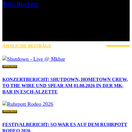
Tobi Rockets
Mein Name ist Tobi. Seit über 25 Jahren spiele ich in
Punkrockbands, veranstalte hobbymäßig Konzerte und arbeitete als
Techniker. Derzeit spiele ich bei DEAD UNITED, ASSROCKETS
und FLAMING HOMER Bass und veranstalte für den B-Hof
Würzburg als ehrenamtlicher Booker. Hier versuche ich mich in
Reviews, Interviews und Konzertberichten.
ÄHNLICHE BEITRÄGE
MEHR VOM AUTOR
Konzertberichte
KONZERTBERICHT: SHUTDOWN, HOMETOWN CREW,
TO THE WIRE UND SPEAR AM 01.08.2026 IN DER MK-
BAR IN ESCH-ALZETTE
Konzertberichte
FESTIVALBERICHT: SO WAR ES AUF DEM RUHRPOTT
RODEO 2026