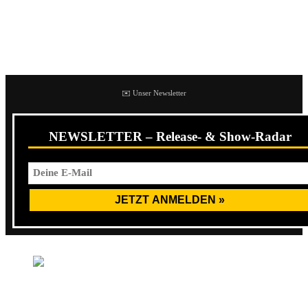
trotzdem nix für mich. Habe danach auch mit meinem
Bruder drüber gestritten, der in Stuttgart war und das
komplett anders sah. Geschmackssache!
✉️ Unser Newsletter
NEWSLETTER – Release- & Show-Radar
Dropkick-Murphys-Posthalle11.11-by-Lea-S.