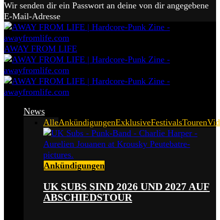
Wir senden dir ein Passwort an deine von dir angegebene
E-Mail-Adresse
AWAY FROM LIFE
News
Alle
Ankündigungen
Exklusive
Festivals
Touren
Vid
Ankündigungen
UK SUBS SIND 2026 UND 2027 AUF
ABSCHIEDSTOUR