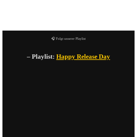
Dropkick-Murphys-Posthalle11.11-by-Lea-S
🎧 Folgt unserer Playlist
– Playlist:
Happy Release Day