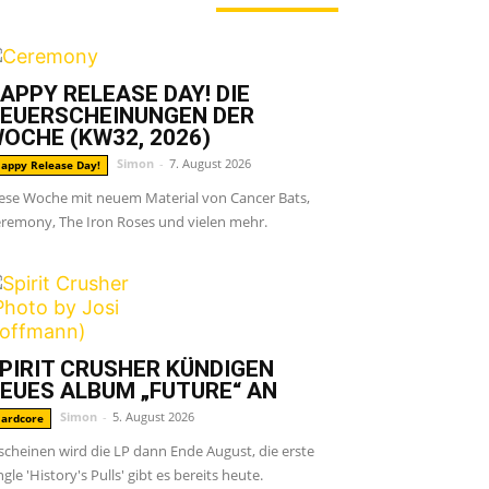
ERADE ANGESAGT
APPY RELEASE DAY! DIE
EUERSCHEINUNGEN DER
OCHE (KW32, 2026)
Simon
-
7. August 2026
appy Release Day!
ese Woche mit neuem Material von Cancer Bats,
remony, The Iron Roses und vielen mehr.
PIRIT CRUSHER KÜNDIGEN
EUES ALBUM „FUTURE“ AN
Simon
-
5. August 2026
ardcore
scheinen wird die LP dann Ende August, die erste
ngle 'History's Pulls' gibt es bereits heute.