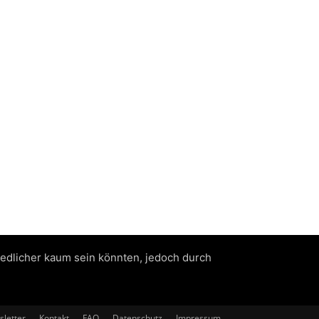
iedlicher kaum sein könnten, jedoch durch
letter
Kontakt
FAQ
Datenschutz
Impressum