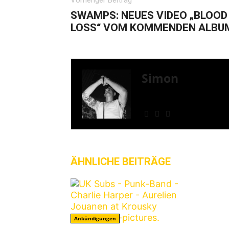
Vorheriger Beitrag
SWAMPS: NEUES VIDEO „BLOOD
LOSS“ VOM KOMMENDEN ALBU
Simon
» Thin Ice » Das Gelbe 
Shows
ÄHNLICHE BEITRÄGE
MEHR VO
Ankündigungen