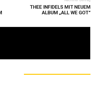
Nächster Beitrag
THEE INFIDELS MIT NEUEM
M
ALBUM „ALL WE GOT“
vom Oi! » Stäbruch Fest » Gimme Some Action
M AUTOR