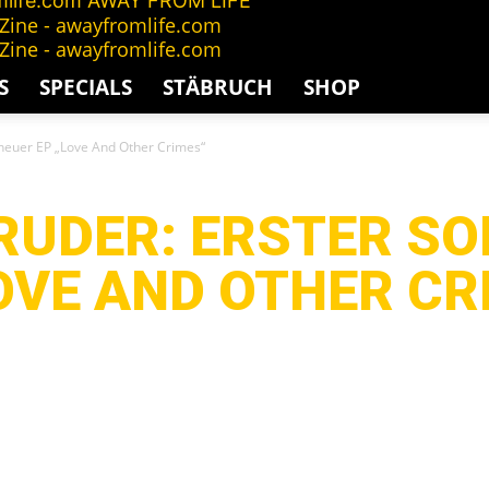
AWAY FROM LIFE
S
SPECIALS
STÄBRUCH
SHOP
euer EP „Love And Other Crimes“
RUDER: ERSTER S
OVE AND OTHER CR