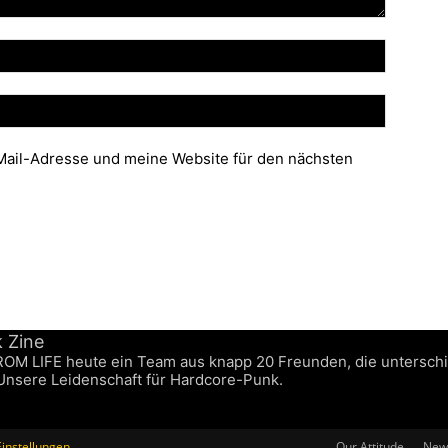
ail-Adresse und meine Website für den nächsten
FROM LIFE heute ein Team aus knapp 20 Freunden, die untersch
 Unsere Leidenschaft für Hardcore-Punk.
instellungen
Our Attitude
News