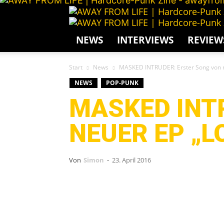
NEWS
INTERVIEWS
REVIEW
Start
News
MASKED INTRUDER: Erster Song von n
NEWS
POP-PUNK
MASKED INT
NEUER EP „L
Von
Simon
-
23. April 2016