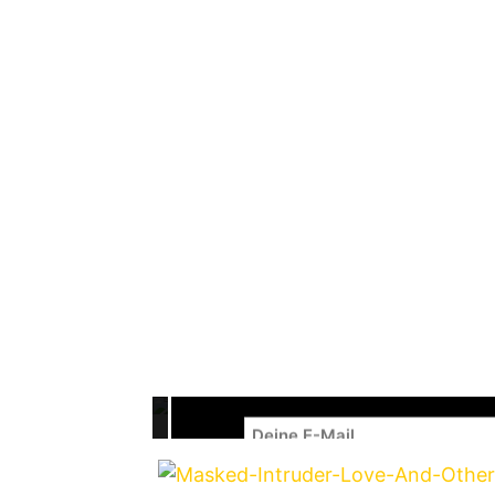
Masked Intruder
haben mit
Take Wh
EP
Love And Other Crimes
veröffent
Records erscheinen.
Love And Other Crimes
Tracklist:
1. Take What I Want
2. First Star Tonight
Mit dem Laden des Videos akzeptie
M
3. Beyond a Shadow of a Doubt
4. Running from the Cops
✉️ U
5. Still Always on my Mind
6. If Only
NEWSLETTER – R