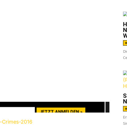
G
at I Want
den ersten Song von ihrer neuen
licht. Die EP wird am 8. Juli auf Pure Noise
H
N
W
H
Di
Ce
rst du die Datenschutzerklärung von YouTube.
ehr erfahren
nser Newsletter
elease- & Show-Radar
S
N
H
Er
Si