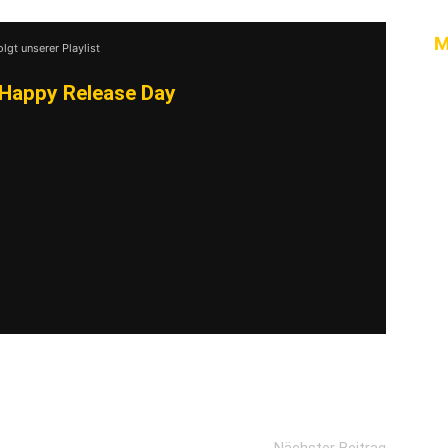
VIDEO LADEN
M
olgt unserer Playlist
nhalte immer entsperren
Happy Release Day