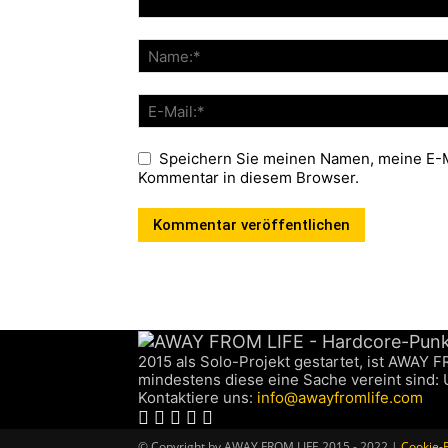
Speichern Sie meinen Namen, meine E-M
Kommentar in diesem Browser.
2015 als Solo-Projekt gestartet, ist AWAY 
mindestens diese eine Sache vereint sind:
Kontaktiere uns:
info@awayfromlife.com
© Copyright by AWAY FROM LIFE 2015 - 2022 |
Cookie-E