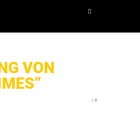
ONG VON
IMES“
0