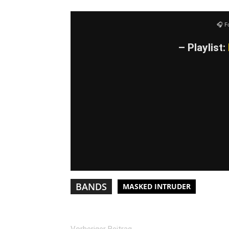
🎧 F
YouTube-I
– Playlist:
BANDS
MASKED INTRUDER