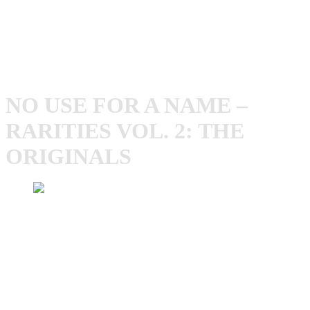
zählt bis heute zu den wichtigsten Vertretern des
Skatepunks. Mit dem Tod ihres langjährigen Frontmanns
und Hauptsongwriters
Tony Sly
am 31. Juli 2012, löste
sich No Use For A Name auf.
NO USE FOR A NAME –
RARITIES VOL. 2: THE
ORIGINALS
No Use For A Name – Rarities Vol. 2: The Originals
(2021)
Tracklist
Sidewalk