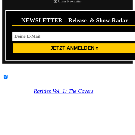
✉️ Unser Newsletter
NEWSLETTER – Release- & Show-Radar
YouTube-Inhalte immer entsperren
Der erste Teil
Rarities Vol. 1: The Covers
erschien im Jahr
2017. Wie der Titel bereits andeutet, enthielt dieser Cover-
Songs, die No Use For A Name über ihre Bandhistorie
hinweg veröffentlichte.
No Use For A Name gründete sich 1987 in Kalifornien und