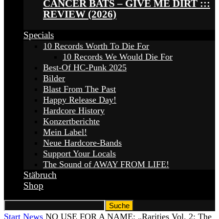
CANCER BATS – GIVE ME DIRT :::
REVIEW (2026)
Specials
10 Records Worth To Die For
10 Records We Would Die For
Best-Of HC-Punk 2025
Bilder
Blast From The Past
Happy Release Day!
Hardcore History
Konzertberichte
Mein Label!
Neue Hardcore-Bands
Support Your Locals
The Sound of AWAY FROM LIFE!
Stäbruch
Shop
Start
News
NO USE FOR A NAME: „Rarities Vol. 2: The