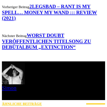
2LEGSBAD – RANT IS MY
Vorheriger Beitrag
SPELL… MONEY MY WAND ::: REVIEW
(2021)
WORST DOUBT
Nächster Beitrag
VERÖFFENTLICHEN TITELSONG ZU
DEBÜTALBUM „EXTINCTION“
Simon
» Thin Ice » Das Gelbe vom Oi! » Stäbruch Fest » Gimme Some
Action Shows
ÄHNLICHE BEITRÄGE
MEHR VOM AUTOR