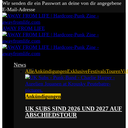
Wir senden dir ein Passwort an deine von dir angegebene
E-Mail-Adresse
AWAY FROM LIFE
News
Alle
Ankündigungen
Exklusive
Festivals
Touren
Vid
Ankündigungen
UK SUBS SIND 2026 UND 2027 AUF
ABSCHIEDSTOUR