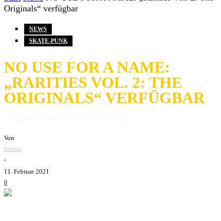
Originals“ verfügbar
NEWS
SKATE-PUNK
NO USE FOR A NAME:
„RARITIES VOL. 2: THE
ORIGINALS“ VERFÜGBAR
16 rare und unveröffentlichte Songs.
Von
Simon
-
11. Februar 2021
0