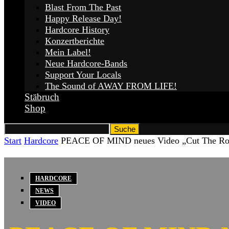
Blast From The Past
Happy Release Day!
Hardcore History
Konzertberichte
Mein Label!
Neue Hardcore-Bands
Support Your Locals
The Sound of AWAY FROM LIFE!
Stäbruch
Shop
Start
Hardcore
PEACE OF MIND neues Video „Cut The Ro
HARDCORE
NEWS
VIDEO