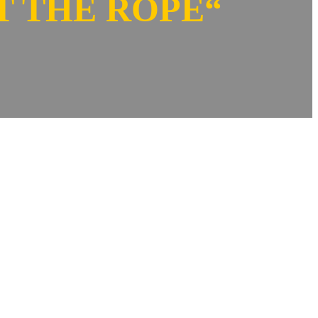
T THE ROPE“
EP, welche im Januar 2016 auf Powertrip Records erschienen