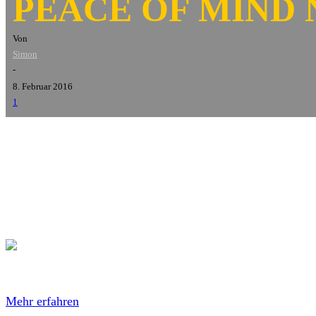
PEACE OF MIND 
Von
Simon
-
8. Februar 2016
1
Peace Of Mind
haben ein neues Video zu den Song
Cut Th
ist.
Mit dem Laden des Videos akzeptierst du die Datenschutze
Mehr erfahren