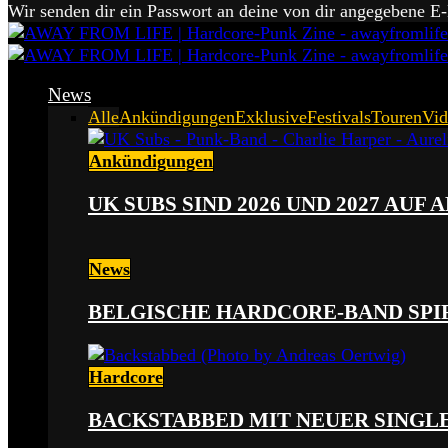
Wir senden dir ein Passwort an deine von dir angegebene E
News
Alle
Ankündigungen
Exklusive
Festivals
Touren
Vid
Ankündigungen
UK SUBS SIND 2026 UND 2027 AUF
News
BELGISCHE HARDCORE-BAND SPI
Hardcore
BACKSTABBED MIT NEUER SINGLE