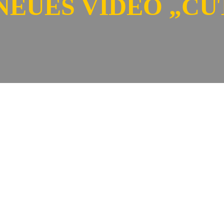
NEUES VIDEO „CU
e Rope
veröffentlicht. Der Song stammt von ihrer s/t Debut-
rklärung von YouTube.