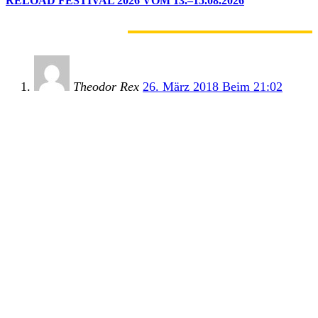
RELOAD FESTIVAL 2026 VOM 13.–15.08.2026
1 KOMMENTAR
Theodor Rex
26. März 2018 Beim 21:02
Werde dieses Jahr das erste mal hingehen. Gibt
einige Bands die mir bisher gefallen. (Bin erst vor
kurzem zu der Musik gestoßen)
Vlt. kann mir jemand ein paar Fragen beantworten.
Wieso ist es in der Punkszene zumeist so das man
sich Stolz mit irgendwelchen parasitären
Lebensformen und oder etwaigen ähnlichen
Krankheiten identifiziert und auch in diese Richtung
Spitznamen und Bandnamen entstehen.
Kann ich nicht verstehen.
Genauso wie diese meiner Meinung nach leicht
überhebliche Alle-anderen-sind-Idioten-und-wir-sind-
schlauer-weil-wir-das-Leben-verstanden-haben