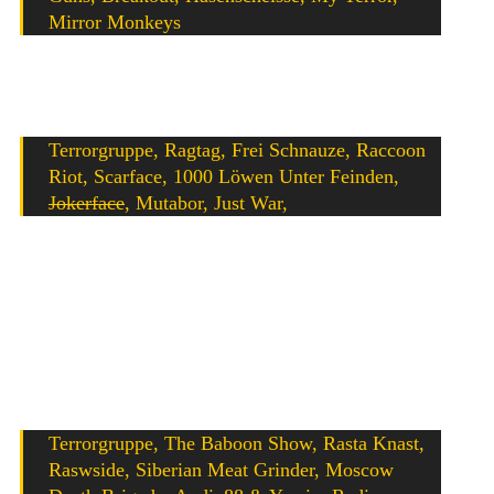
Mirror Monkeys
Update 26. Dezember 2017 – neu fürs Resist To Exist
2018 bekanntgegeben wurden:
Terrorgruppe, Ragtag, Frei Schnauze, Raccoon
Riot, Scarface, 1000 Löwen Unter Feinden,
Jokerface
, Mutabor, Just War,
Update 12. April 2018
: Das Line-Up des Resist To Exist
2018 komplettieren werden keine geringeren als Siberian
Meat Grinder, Moscow Death Brigade, Audio88 & Yassin
und Berliner Weisse.
Hier noch einmal alle Bands zusammengefasst:
Terrorgruppe, The Baboon Show, Rasta Knast,
Raswside, Siberian Meat Grinder, Moscow