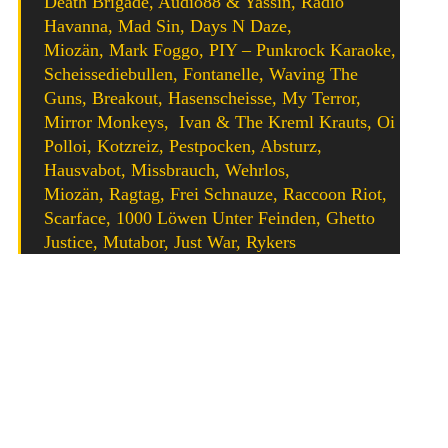
Death Brigade, Audio88 & Yassin, Radio
Havanna, Mad Sin, Days N Daze,
Miozän, Mark Foggo, PIY – Punkrock Karaoke,
Scheissediebullen, Fontanelle, Waving The
Guns, Breakout, Hasenscheisse, My Terror,
Mirror Monkeys, Ivan & The Kreml Krauts, Oi
Polloi, Kotzreiz, Pestpocken, Absturz,
Hausvabot, Missbrauch, Wehrlos,
Miozän, Ragtag, Frei Schnauze, Raccoon Riot,
Scarface, 1000 Löwen Unter Feinden, Ghetto
Justice, Mutabor, Just War, Rykers
Update 12. Juli 2018
: Rawside müssen ihren Auftritt auf
dem Resist To Exist aus gesundheitlichen Gründen leider
absagen. Justin (Schlagzeuger) hatte einen schweren Unfall
und muss sich von diesen erholen. Wir wünschen ihn gute
Besserung! Als Ersatz gibt es die Oldschool-Hardcore-
Legende
Rykers
.