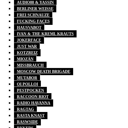
AUDIO88 & YASSIN
BERLINER WEISSE
FREI SCHNAUZE
FUCKING FACES
HAUSVABOT
IVAN & THE KREML KRAUTS
JOKERFACE
JUST WAR
KOTZREIZ
MIOZÄN
MISSBRAUCH
MOSCOW DEATH BRIGADE
MUTABOR
OI POLLOI
PESTPOCKEN
RACCOON RIOT
RADIO HAVANNA
RAGTAG
RASTA KNAST
RASWSIDE