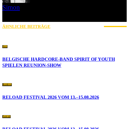
Simon
» Thin Ice » Das Gelbe vom Oi! » Stäbruch Fest » Gimme Some
Action Shows
ÄHNLICHE BEITRÄGE
MEHR VOM AUTOR
News
BELGISCHE HARDCORE-BAND SPIRIT OF YOUTH
SPIELEN REUNION-SHOW
Beatdown
RELOAD FESTIVAL 2026 VOM 13.–15.08.2026
Festivals