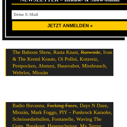
The Baboon Show, Rasta Knast,
Raswside
, Ivan
& The Kreml Krauts, Oi Polloi, Kotzreiz,
Pestpocken, Absturz, Hausvabot, Missbrauch,
Wehrlos, Miozän
Über die Weihnachtszeit wurden weiterhin
bekanntgegeben:
Radio Havanna,
Fucking Faces
, Days N Daze,
Miozän, Mark Foggo, PIY – Punkrock Karaoke,
Scheissediebullen, Fontanelle, Waving The
Guns, Breakout, Hasenscheisse, My Terror,