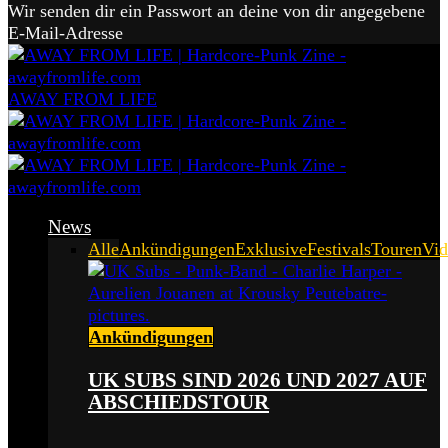
Wir senden dir ein Passwort an deine von dir angegebene
E-Mail-Adresse
AWAY FROM LIFE
News
Alle
Ankündigungen
Exklusive
Festivals
Touren
Vid
Ankündigungen
UK SUBS SIND 2026 UND 2027 AUF
ABSCHIEDSTOUR