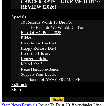
CANCER BATS – GIVE ME DIRT :::
REVIEW (2026)
Specials
10 Records Worth To Die For
10 Records We Would Die For
Best-Of HC-Punk 2025
Bilder
Blast From The Past
Happy Release Day!
Hardcore History
Konzertberichte
Mein Label!
Neue Hardcore-Bands
Support Your Locals
The Sound of AWAY FROM LIFE!
Stäbruch
Shop
Start
News
Festivals
Resist To Exist 2018 verkündet Line-