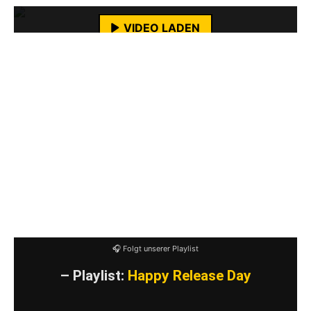
VIDEO LADEN
Spaced
machen mit
No Escape
da weiter, wo
YouTube-Inhalte immer entsperren
sie mit ihrem Vorgängeralbum aufgehört haben.
Fünf Banger, keine saure Gurke dabei. Leider ist
auch diese EP wieder viel zu schnell vorbei.
Aber dann hört man es einfach nochmal von
vorne. Lohnt sich definitiv.
No Escape
ist am 17. Oktober bei Pure Noise
Records erschienen.
🎧 Folgt unserer Playlist
– Playlist:
Happy Release Day