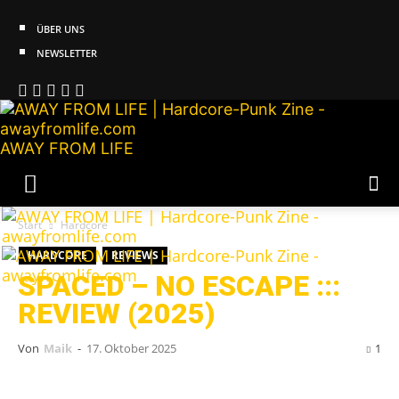
ÜBER UNS
NEWSLETTER
AWAY FROM LIFE
Start
Hardcore
HARDCORE
REVIEWS
SPACED – NO ESCAPE :::
REVIEW (2025)
Von
Maik
-
17. Oktober 2025
1