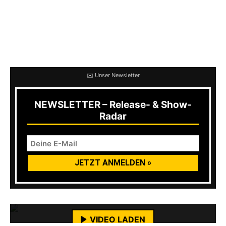
Prise psychedelische Sounds, da mal etwas
Shoegaze. Damit zaubern Spaced fünf Songs,
die sowohl zum Tanzen motivieren, als auch
zum Wild-um-sich-Schlagen.
✉️ Unser Newsletter
NEWSLETTER – Release- & Show-
Radar
Mit dem Laden des Videos akzeptierst du die
Datenschutzerklärung von YouTube.
Mehr erfahren
VIDEO LADEN