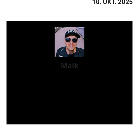
10. OKT. 2025
Maik
Aufgewachsen im ländlichen Taunus, folgte so
schnell wie möglich die Flucht in die große Stadt
am Main. Nach dem ganzen Rumtreiben auf
Konzerten, Festivals und Veranstaltungen rund
ums Rhein-Main-Gebiet war es Zeit für etwas
Sinnvolles. Aber Privatier ist leider kein
Ausbildungsberuf. Also zurück zum Hardcore und
Punkrock.