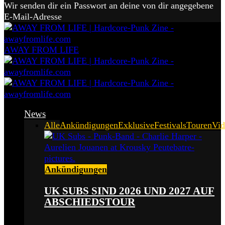
Wir senden dir ein Passwort an deine von dir angegebene
E-Mail-Adresse
AWAY FROM LIFE
News
Alle
Ankündigungen
Exklusive
Festivals
Touren
Vid
Ankündigungen
UK SUBS SIND 2026 UND 2027 AUF
ABSCHIEDSTOUR