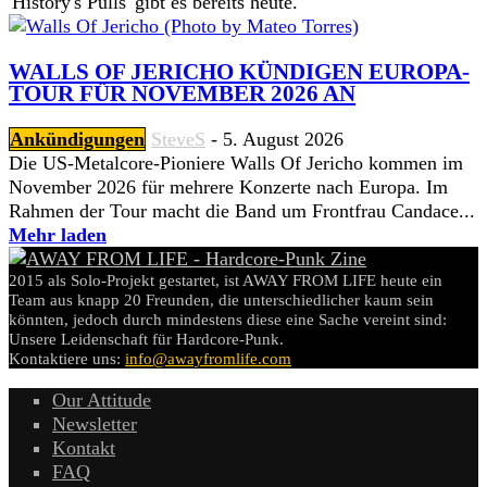
'History's Pulls' gibt es bereits heute.
WALLS OF JERICHO KÜNDIGEN EUROPA-
TOUR FÜR NOVEMBER 2026 AN
Ankündigungen
SteveS
-
5. August 2026
Die US-Metalcore-Pioniere Walls Of Jericho kommen im
November 2026 für mehrere Konzerte nach Europa. Im
Rahmen der Tour macht die Band um Frontfrau Candace...
Mehr laden
2015 als Solo-Projekt gestartet, ist AWAY FROM LIFE heute ein
Team aus knapp 20 Freunden, die unterschiedlicher kaum sein
könnten, jedoch durch mindestens diese eine Sache vereint sind:
Unsere Leidenschaft für Hardcore-Punk.
Kontaktiere uns:
info@awayfromlife.com
Our Attitude
Newsletter
Kontakt
FAQ