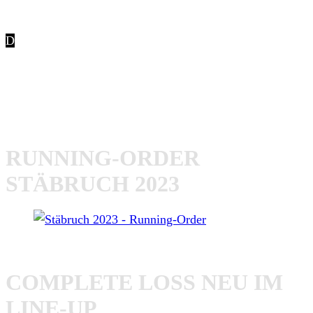
D
as
Stäbruch Fest
steht vor der Tür. Nur noch wenige
Tage, dann geht unser eintägiges Indoor-Festival in der
Erthalhalle im unterfränkischen Untererthal in seine
nächste Auflage. Hier nun auch der Running-Order für das
Stäbruch 2023 am Samstag, den 28. Oktober:
RUNNING-ORDER
STÄBRUCH 2023
Stäbruch 2023 – Running-Order
COMPLETE LOSS NEU IM
LINE-UP