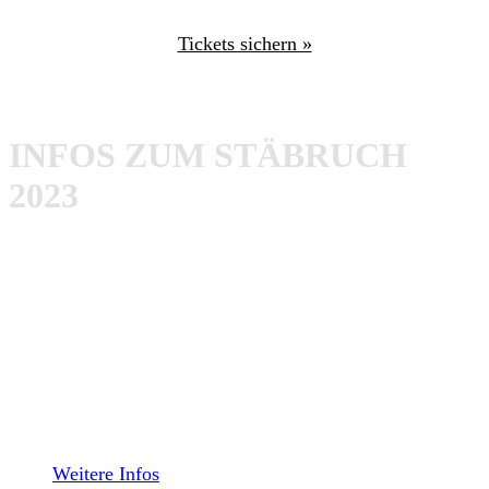
Tickets sichern »
Hier noch einmal alle Eckdaten für den 28. Oktober:
INFOS ZUM STÄBRUCH
2023
Bands
: Lion’s Law, Risk It!, Lower Class Brats, The
Chisel, Chubby And The Gang, Conservative
Military Image, Thin Ice, Deathjocks, Complete
Loss, Slow Burn
Ort
: Untererthal bei 97762 Hammelburg
Location
: Erthalhalle
Date
: Samstag, 28. Oktober 2023
Weitere Infos