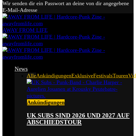
Wir senden dir ein Passwort an deine von dir angegebene
E-Mail-Adresse
AWAY FROM LIFE
News
Alle
Ankündigungen
Exklusive
Festivals
Touren
Vid
Ankündigungen
UK SUBS SIND 2026 UND 2027 AUF
ABSCHIEDSTOUR