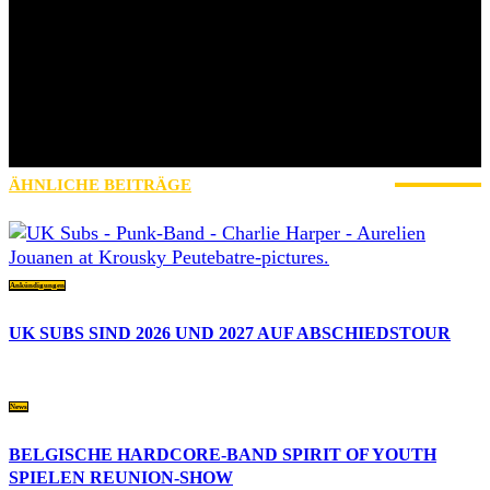
Punk, Skinhead oder sonst wer. Wir sind Individuen, einer großen
Unity, die völlig zeitlos und ortsunabhängig existiert. AWAY FROM
LIFE ist für uns ein Instrument diese Werte zu manifestieren und
unser Verständnis für Hardcore-Punk auszuleben. Angefangen als
reines Magazin, haben wir über die Jahre unser eigenes Festival, das
Stäbruch, etabliert oder jüngst mit Streets auch eine Szeneplattform
ins Leben gerufen, die für uns alle genutzt werden kann – genutzt
für eine Sache, die uns verdammt wichtig ist: Hardcore-Punk!
ÄHNLICHE BEITRÄGE
MEHR VOM AUTOR
Ankündigungen
UK SUBS SIND 2026 UND 2027 AUF ABSCHIEDSTOUR
News
BELGISCHE HARDCORE-BAND SPIRIT OF YOUTH
SPIELEN REUNION-SHOW