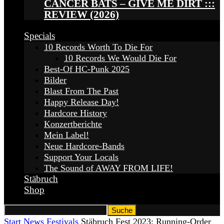
CANCER BATS – GIVE ME DIRT :::
REVIEW (2026)
Specials
10 Records Worth To Die For
10 Records We Would Die For
Best-Of HC-Punk 2025
Bilder
Blast From The Past
Happy Release Day!
Hardcore History
Konzertberichte
Mein Label!
Neue Hardcore-Bands
Support Your Locals
The Sound of AWAY FROM LIFE!
Stäbruch
Shop
Start
News
Festivals
Stäbruch Fest 2023: Running-Order