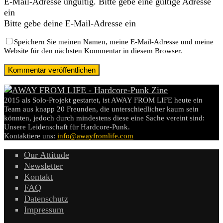
E-Mail-Adresse ungültig. Bitte gebe eine gültige Adresse
ein
Bitte gebe deine E-Mail-Adresse ein
Speichern Sie meinen Namen, meine E-Mail-Adresse und meine
Website für den nächsten Kommentar in diesem Browser.
2015 als Solo-Projekt gestartet, ist AWAY FROM LIFE heute ein
Team aus knapp 20 Freunden, die unterschiedlicher kaum sein
könnten, jedoch durch mindestens diese eine Sache vereint sind:
Unsere Leidenschaft für Hardcore-Punk.
Kontaktiere uns:
info@awayfromlife.com
Our Attitude
Newsletter
Kontakt
FAQ
Datenschutz
Impressum