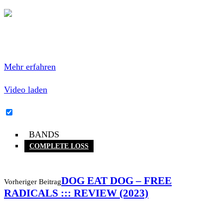
Mit dem Laden des Videos akzeptierst du die
Datenschutzerklärung von YouTube.
Mehr erfahren
Video laden
YouTube-Inhalte immer entsperren
BANDS
COMPLETE LOSS
DOG EAT DOG – FREE
Vorheriger Beitrag
RADICALS ::: REVIEW (2023)