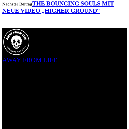
THE BOUNCING SOULS MIT
Nächster Beitrag
NEUE VIDEO „HIGHER GROUND“
AWAY FROM LIFE
2015 als Solo-Projekt gestartet, ist AWAY FROM LIFE heute ein
Team aus knapp 20 Freunden, die unterschiedlicher kaum sein
könnten, jedoch durch mindestens diese eine Sache vereint sind: Der
Leidenschaft für Hardcore-Punk. Diese Subkultur ist für uns kein
Trend, sondern eine tiefverwurzelte Lebenseinstellung, etwas, das
uns seit Jahren immer und überall begleitet. Hardcore-Punk bedeutet
für uns, sich selbst zu entfalten. Dabei ist D.I.Y. für uns nicht nur
eine Phrase: Wir probieren Sachen aus, lernen neues dazu und
entwickeln uns weiter. Von der Szene für die Szene. Gerade deshalb
hat es für uns oberste Prämisse, Personen aus dieser Subkultur zu
supporten, die denken wie wir. Sei es Veranstalter, Labels oder
Bands, unabhängig ihres Bekanntheitsgrad. Egal ob Hardcore-Kid,