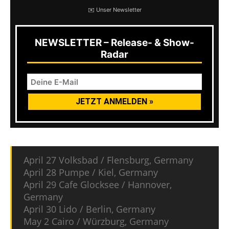
✉️ Unser Newsletter
NEWSLETTER – Release- & Show-
Radar
April 27 Volksbad / Flensburg, Germany
April 28 Pumpe / Kiel, Germany
April 29 Cafe Glocksee / Hannover,
Germany
April 30 Lido / Berlin, Germany
May 2 Cairo / Würzburg, Germany