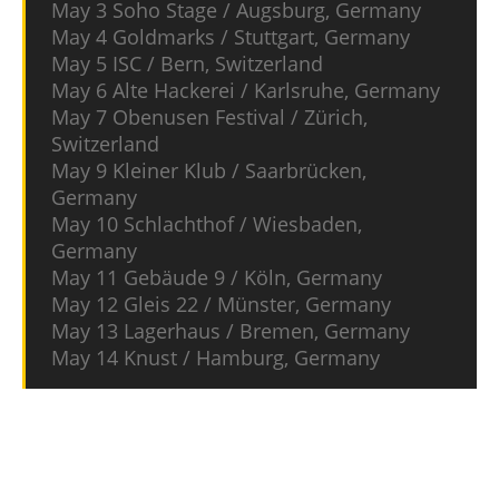
May 3 Soho Stage / Augsburg, Germany
May 4 Goldmarks / Stuttgart, Germany
May 5 ISC / Bern, Switzerland
May 6 Alte Hackerei / Karlsruhe, Germany
May 7 Obenusen Festival / Zürich,
Switzerland
May 9 Kleiner Klub / Saarbrücken,
Germany
May 10 Schlachthof / Wiesbaden,
Germany
May 11 Gebäude 9 / Köln, Germany
May 12 Gleis 22 / Münster, Germany
May 13 Lagerhaus / Bremen, Germany
May 14 Knust / Hamburg, Germany
https://www.youtube.com/watch?
v=DNHFozotJZA