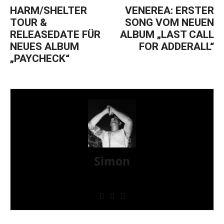
HARM/SHELTER
VENEREA: ERSTER
TOUR &
SONG VOM NEUEN
RELEASEDATE FÜR
ALBUM „LAST CALL
NEUES ALBUM
FOR ADDERALL“
„PAYCHECK“
Simon
» Thin Ice » Das Gelbe vom Oi! » Stäbruch Fest »
Gimme Some Action Shows