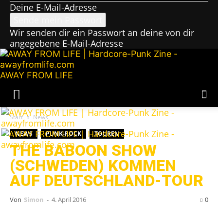
Deine E-Mail-Adresse
Wir senden dir ein Passwort an deine von dir
angegebene E-Mail-Adresse
AWAY FROM LIFE
Start
News
NEWS
PUNK-ROCK
TOUREN
THE BABOON SHOW
(SCHWEDEN) KOMMEN
AUF DEUTSCHLAND-TOUR
Von
Simon
-
4. April 2016
0