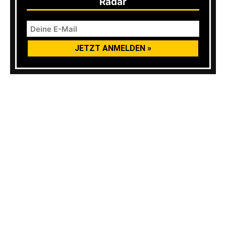
Radar
Wie immer ist die Range der gecoverten Songs
sehr breit, was ihr der Tracklist entnehmen
könnt. Dabei kommt aber auch trotz aller
Horror-Attitüde der Spaß nicht zu kurz, denn
beim besten Willen kann ich mir nicht
vorstellen, dass es bei manchen dieser
Aufnahmen nicht auch mit sehr viel Gelächter
vonstatten ging.
Cool, dass es diese Compilation wieder gibt und