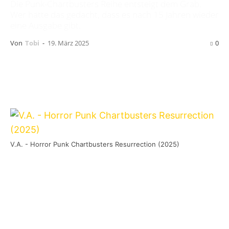
Die Punk-Chartbusters Reihe entsteigt dem Grab.
Wer hätte das gedacht, dass es nach 15 Jahren wieder
eine Ausgabe gibt.
Von
Tobi
-
19. März 2025
0
V.A. - Horror Punk Chartbusters Resurrection (2025)
Die etwas Älteren unter euch werden sich ja
bestimmt noch an die äußerst erfolgreich und
beliebte Reihe
Punk Chartbusters
erinnern.
Daruf fanden sich Coverversionen aus allen
möglichen Genres wieder. Interpretiert von