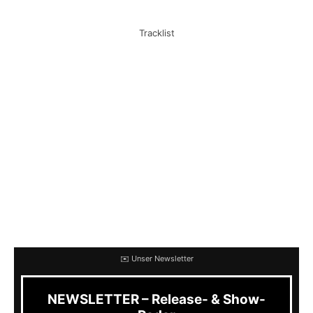
Tracklist
Es finden sich wie immer die Größen des Genres
bunt gemischt mit eher Newcomern oder
unbekannteren Bands wieder. Beispielsweise
covern die altehrwürdigen
Bloodsucking
Zombies from Outer Space
den Musical Hit
Science Fiction Double Feature
,
Surfistas No
Muertes
geben
Fight for your right
zum Besten
oder
The Other
bringen
Dancing with tears in
my eyes
mit aus dem Grab.
✉️ Unser Newsletter
NEWSLETTER – Release- & Show-