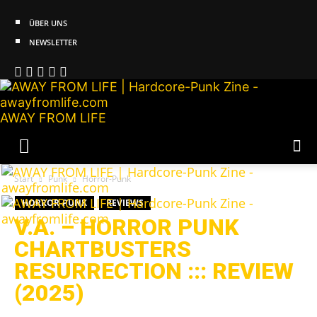
ÜBER UNS
NEWSLETTER
AWAY FROM LIFE
Start
Punk
Horror-Punk
HORROR-PUNK
REVIEWS
V.A. – HORROR PUNK
CHARTBUSTERS
RESURRECTION ::: REVIEW
(2025)