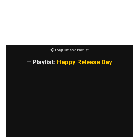
es bleibt zu hoffen, dass noch weitere
Ausgaben der Chartbusters-Reihe erscheinen
werden. Vielleicht auch mal wieder ne
klassische Punk-Chartbusters.
🎧 Folgt unserer Playlist
– Playlist:
Happy Release Day