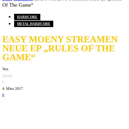
Of The Game“
HARDCORE
METAL HARDCORE
EASY MOENY STREAMEN
NEUE EP „RULES OF THE
GAME“
Von
Simon
-
4. März 2017
0
Easy Money
werden am 19. März (CD, Digital) ihre neue