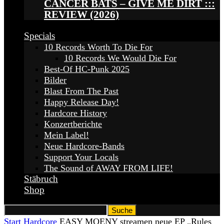
CANCER BATS – GIVE ME DIRT :::
REVIEW (2026)
Specials
10 Records Worth To Die For
10 Records We Would Die For
Best-Of HC-Punk 2025
Bilder
Blast From The Past
Happy Release Day!
Hardcore History
Konzertberichte
Mein Label!
Neue Hardcore-Bands
Support Your Locals
The Sound of AWAY FROM LIFE!
Stäbruch
Shop
Start
Hardcore
EASY MOENY streamen neue EP „Rules