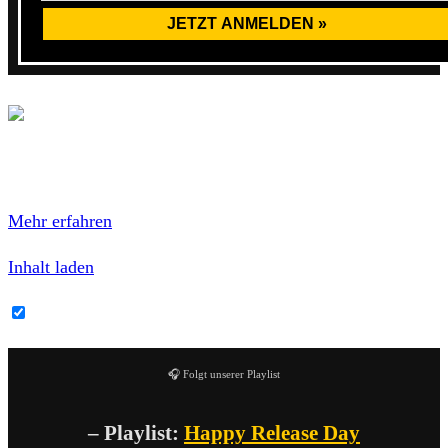
Mit dem Laden des Inhalts akzeptierest du die
Datenschutzerklärung von Bandcamp.
Mehr erfahren
Inhalt laden
Bandcamp-Inhalte immer entsperren
🎧 Folgt unserer Playlist
– Playlist:
Happy Release Day