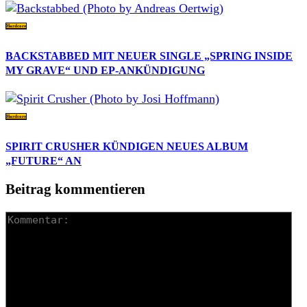
Hardcore
BACKSTABBED MIT NEUER SINGLE „SPRING INSIDE
MY GRAVE“ UND EP-ANKÜNDIGUNG
Hardcore
SPIRIT CRUSHER KÜNDIGEN NEUES ALBUM
„FUTURE“ AN
Beitrag kommentieren