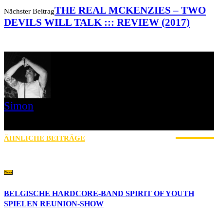
THE REAL MCKENZIES – TWO
Nächster Beitrag
DEVILS WILL TALK ::: REVIEW (2017)
Simon
» Thin Ice » Das Gelbe vom Oi! » Stäbruch Fest » Gimme Some
Action Shows
ÄHNLICHE BEITRÄGE
MEHR VOM AUTOR
News
BELGISCHE HARDCORE-BAND SPIRIT OF YOUTH
SPIELEN REUNION-SHOW