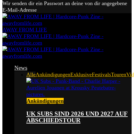
Wir senden dir ein Passwort an deine von dir angegebene
E-Mail-Adresse
AWAY FROM LIFE
News
Alle
Ankündigungen
Exklusive
Festivals
Touren
Vid
Ankündigungen
UK SUBS SIND 2026 UND 2027 AUF
ABSCHIEDSTOUR