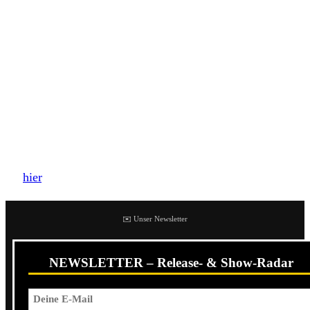
EP „Rules Of The Game“ auf Beatdown Hardwear
veröffentlichen. Die vier Songs können bereits jetzt im
Stream angehört werden.
Die EP wird weiterhin die Debüt-EP „Midas Touch“ der
Band enthalten. Im Mai wird das Reelase dann als Vinyl-
Version erhältlich sein.
Unser Review zum BDHW Debüt von Easy Money findet
ihr
hier
.
✉️ Unser Newsletter
NEWSLETTER – Release- & Show-Radar