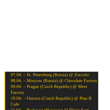
Acidez
Die mexikanischen Streetpunks von
Acidez
werden
Anfang April mit neuem Album im Gepäck auf Europa
Tour gehen. Die Band hat am 10. März ihr neues Album
Welcome To The 3D Era
auf Voltage Records
veröffentlicht.
Hier die Dates:
07.04. – St. Petersburg (Russia) @ Zoccolo
08.04. – Moscow (Russia) @ Chocolate Factory
09.04. – Prague (Czech Republic) @ Meet
Factory
10.04. – Ostrava (Czech Republic) @ Plan B
Cafe
11.04. – Budapest (Hungary) @ Dürer Kert