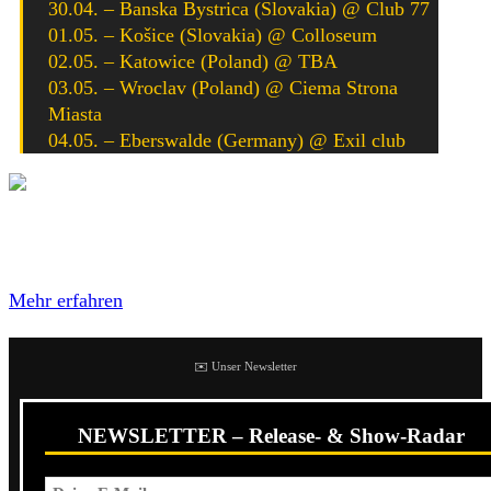
30.04. – Banska Bystrica (Slovakia) @ Club 77
01.05. – Košice (Slovakia) @ Colloseum
02.05. – Katowice (Poland) @ TBA
03.05. – Wroclav (Poland) @ Ciema Strona
Miasta
04.05. – Eberswalde (Germany) @ Exil club
Mit dem Laden des Videos akzeptierst du die
Datenschutzerklärung von YouTube.
Mehr erfahren
✉️ Unser Newsletter
NEWSLETTER – Release- & Show-Radar