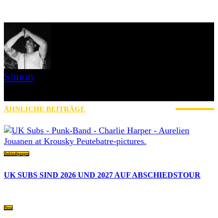
Simon
» Thin Ice » Das Gelbe vom Oi! » Stäbruch Fest » Gimme Some
Action Shows
ÄHNLICHE BEITRÄGE
MEHR VOM AUTOR
Ankündigungen
UK SUBS SIND 2026 UND 2027 AUF ABSCHIEDSTOUR
News