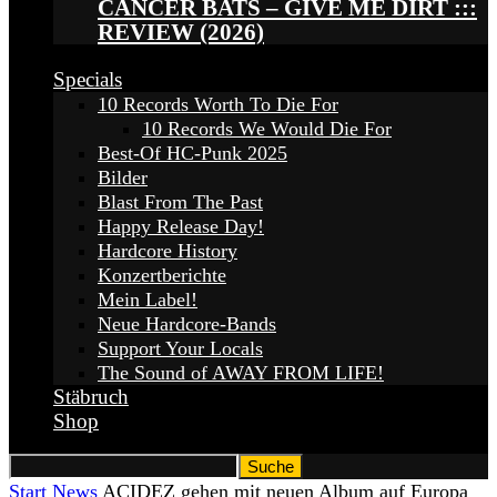
CANCER BATS – GIVE ME DIRT :::
REVIEW (2026)
Specials
10 Records Worth To Die For
10 Records We Would Die For
Best-Of HC-Punk 2025
Bilder
Blast From The Past
Happy Release Day!
Hardcore History
Konzertberichte
Mein Label!
Neue Hardcore-Bands
Support Your Locals
The Sound of AWAY FROM LIFE!
Stäbruch
Shop
Start
News
ACIDEZ gehen mit neuen Album auf Europa