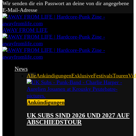
Wir senden dir ein Passwort an deine von dir angegebene
E-Mail-Adresse
AWAY FROM LIFE
News
Alle
Ankündigungen
Exklusive
Festivals
Touren
Vid
Ankündigungen
UK SUBS SIND 2026 UND 2027 AUF
ABSCHIEDSTOUR