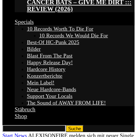
CANCER BATS – GIVE ME DIRT :::
REVIEW (2026)
Specials
10 Records Worth To Die For
10 Records We Would Die For
Best-Of HC-Punk 2025
Bilder
Blast From The Past
Happy Release Day!
Hardcore History
Konzertberichte
Mein Label!
Neue Hardcore-Bands
Support Your Locals
The Sound of AWAY FROM LIFE!
Stäbruch
Shop
Start
News
ALEXISONFIRE melden sich mit neuer Single