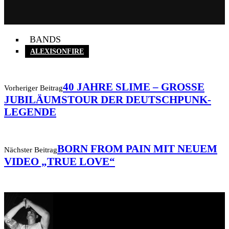
BANDS
ALEXISONFIRE
40 JAHRE SLIME – GROSSE J
Vorheriger Beitrag
UBILÄUMSTOUR DER DEUTSCHPUNK-L
EGENDE
BORN FROM PAIN MIT NEUEM
Nächster Beitrag
VIDEO „TRUE LOVE“