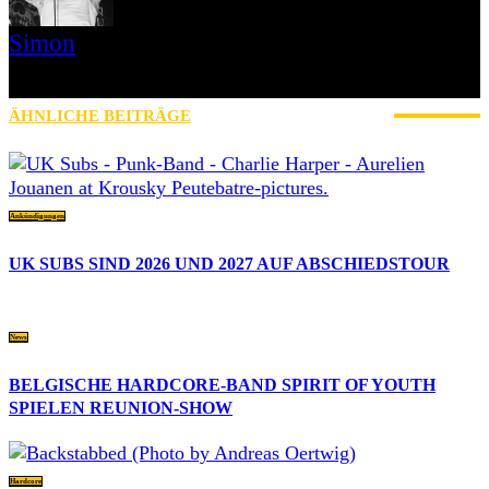
Simon
» Thin Ice » Das Gelbe vom Oi! » Stäbruch Fest » Gimme Some
Action Shows
ÄHNLICHE BEITRÄGE
MEHR VOM AUTOR
Ankündigungen
UK SUBS SIND 2026 UND 2027 AUF ABSCHIEDSTOUR
News
BELGISCHE HARDCORE-BAND SPIRIT OF YOUTH
SPIELEN REUNION-SHOW
Hardcore