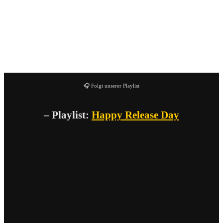
Familiar Drugs
ist digital und als 7″-Single auf Dine
Alone Records erhältlich. Alexisonfire veröffentlichte
2009 mit
Old Crows/Young Cardinals
ihr bislang letztes
Studioalbum.
🎧 Folgt unserer Playlist
– Playlist:
Happy Release Day