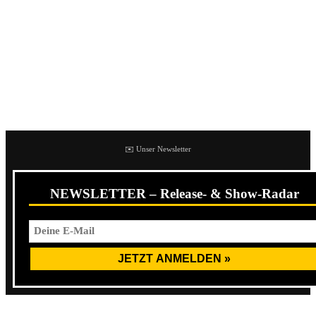
Alexisonfire freuen. Die Band kündigt heute vier ihrer
größten Headline-Shows überhaupt an, leider vorerst nur in
London, New York, Los Angeles und ihrer Heimatstadt
Toronto. Die Tickets für die Shows sind ab sofort
erhältlich, pro verkaufter Karte wird 1$ an die
gemeinnützige Organisation Indspire gespendet.
✉️ Unser Newsletter
NEWSLETTER – Release- & Show-Radar