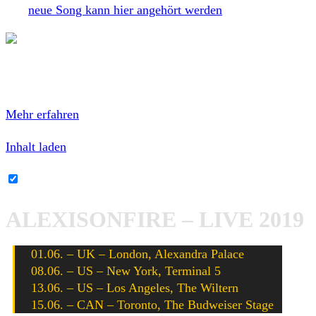
Der
neue Song kann hier angehört werden
:
Mit dem Laden des Inhalts akzeptierest du die
Datenschutzerklärung von Spotify.
Mehr erfahren
Inhalt laden
Spotify-Inhalte immer entsperren
ALEXISONFIRE – LIVE 2019
01.06. – UK – London, Alexandra Palace
08.06. – US – New York, Terminal 5
13.06. – US – Los Angeles, The Wiltern
15.06. – CAN – Toronto, The Budweiser Stage